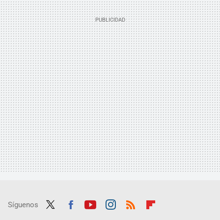
Síguenos
Twit
Fac
Yout
Inst
RSS
Flip