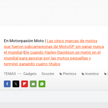
En Motorpasión Moto |
Las cinco marcas de motos
que fueron subcampeonas de MotoGP sin ganar nunca
el mundial
|
De cuando Harley-Davidson se metió en el
mundial para apostar por las motos pequeñas y
terminó ganando cuatro títulos
TEMAS
Gadgets
Scooter
Premios
Inventos
FACEBOOK
TWITTER
FLIPBOARD
E-
WHATSAPP
MAIL