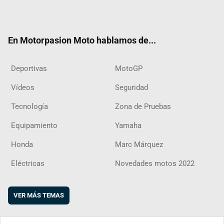
ter
ebo
ube
agra
boar
ok
m
d
En Motorpasion Moto hablamos de...
Deportivas
MotoGP
Vídeos
Seguridad
Tecnología
Zona de Pruebas
Equipamiento
Yamaha
Honda
Marc Márquez
Eléctricas
Novedades motos 2022
VER MÁS TEMAS