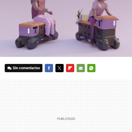
Sin comentarios
FACEBOOK
TWITTER
FLIPBOARD
E-
WHATSAPP
MAIL