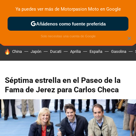
Ya puedes ver más de Motorpasion Moto en Google
ZONA DE PRUEBAS
DEPORTIVAS
MOTOS ELÉCTRICAS
Añádenos como fuente preferida
Solo necesitas una cuenta de Google
×
HOY SE HABLA DE
China
Japón
Ducati
Aprilia
España
Gasolina
Séptima estrella en el Paseo de la
Fama de Jerez para Carlos Checa