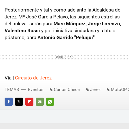
Posteriormente y tal y como adelantó la Alcaldesa de
Jerez, Mª José García Pelayo, las siguientes estrellas
del bulevar serán para
Marc Márquez, Jorge Lorenzo,
Valentino Rossi
y por iniciativa ciudadana y a título
póstumo, para
Antonio Garrido "Peluqui"
.
Vía |
Circuito de Jerez
TEMAS
Eventos
Carlos Checa
Jerez
MotoGP 
FACEBOOK
TWITTER
FLIPBOARD
E-
WHATSAPP
MAIL