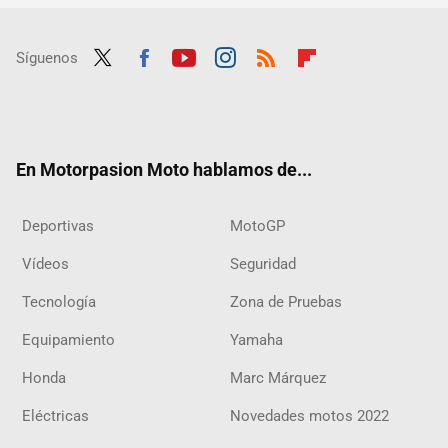
Síguenos
Twit
Fac
Yout
Inst
RSS
Flip
ter
ebo
ube
agra
boar
ok
m
d
En Motorpasion Moto hablamos de...
Deportivas
MotoGP
Vídeos
Seguridad
Tecnología
Zona de Pruebas
Equipamiento
Yamaha
Honda
Marc Márquez
Eléctricas
Novedades motos 2022