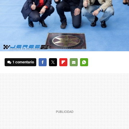
1 comentario
FACEBOOK
TWITTER
FLIPBOARD
E-
WHATSAPP
MAIL