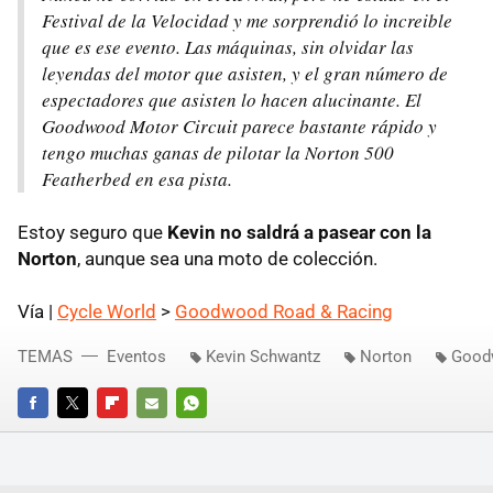
Festival de la Velocidad y me sorprendió lo increible
que es ese evento. Las máquinas, sin olvidar las
leyendas del motor que asisten, y el gran número de
espectadores que asisten lo hacen alucinante. El
Goodwood Motor Circuit parece bastante rápido y
tengo muchas ganas de pilotar la Norton 500
Featherbed en esa pista.
Estoy seguro que
Kevin no saldrá a pasear con la
Norton
, aunque sea una moto de colección.
Vía |
Cycle World
>
Goodwood Road & Racing
TEMAS
Eventos
Kevin Schwantz
Norton
Good
FACEBOOK
TWITTER
FLIPBOARD
E-
WHATSAPP
MAIL