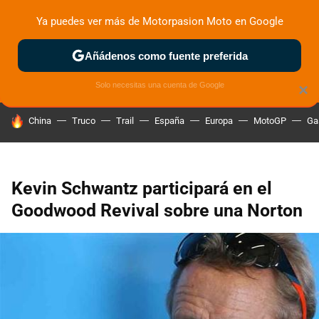
Ya puedes ver más de Motorpasion Moto en Google
ZONA DE PRUEBAS
DEPORTIVAS
MOTOS ELÉCTRICAS
Añádenos como fuente preferida
Solo necesitas una cuenta de Google
×
HOY SE HABLA DE
China
Truco
Trail
España
Europa
MotoGP
Ga
Kevin Schwantz participará en el
Goodwood Revival sobre una Norton