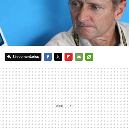
Sin comentarios
FACEBOOK
TWITTER
FLIPBOARD
E-
WHATSAPP
MAIL