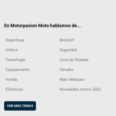
Twit
Fac
Yout
Inst
RSS
Flip
ter
ebo
ube
agra
boar
ok
m
d
En Motorpasion Moto hablamos de...
Deportivas
MotoGP
Vídeos
Seguridad
Tecnología
Zona de Pruebas
Equipamiento
Yamaha
Honda
Marc Márquez
Eléctricas
Novedades motos 2022
VER MÁS TEMAS