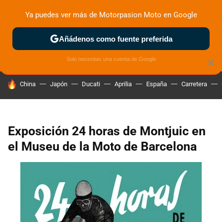
Ya puedes ver más de Motorpasion Moto en Google
ZONA DE PRUEBAS
DEPORTIVAS
MOTOS ELÉCTRICAS
Añádenos como fuente preferida
Solo necesitas una cuenta de Google
×
HOY SE HABLA DE
China
Japón
Ducati
Aprilia
España
Carretera
Exposición 24 horas de Montjuic en
el Museu de la Moto de Barcelona