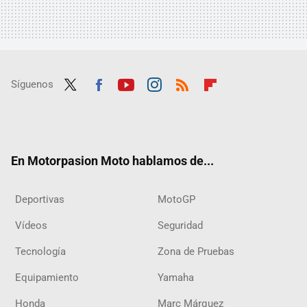
Síguenos
Twit
Fac
Yout
Inst
RSS
Flip
ter
ebo
ube
agra
boar
ok
m
d
En Motorpasion Moto hablamos de...
Deportivas
MotoGP
Vídeos
Seguridad
Tecnología
Zona de Pruebas
Equipamiento
Yamaha
Honda
Marc Márquez