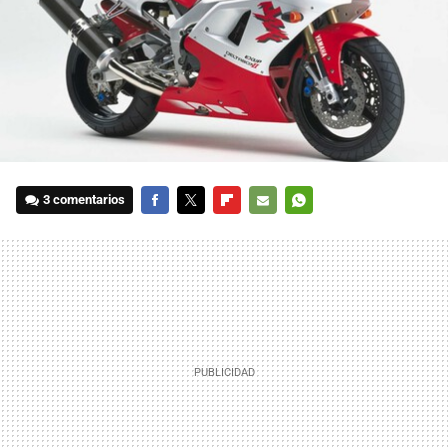
3 comentarios
FACEBOOK
TWITTER
FLIPBOARD
E-
WHATSAPP
MAIL