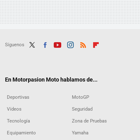
Síguenos
Twit
Fac
Yout
Inst
RSS
Flip
ter
ebo
ube
agra
boar
ok
m
d
En Motorpasion Moto hablamos de...
Deportivas
MotoGP
Vídeos
Seguridad
Tecnología
Zona de Pruebas
Equipamiento
Yamaha