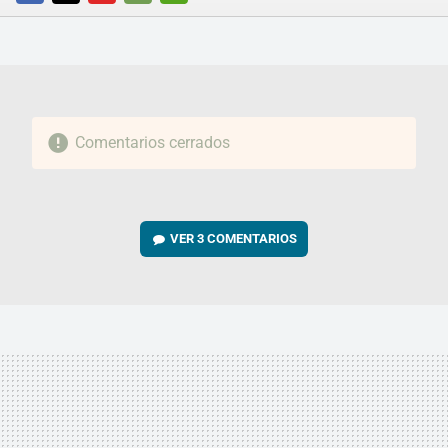
FACEBOOK
TWITTER
FLIPBOARD
E-
WHATSAPP
MAIL
Comentarios cerrados
VER
3 COMENTARIOS