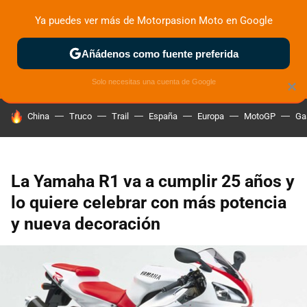
Ya puedes ver más de Motorpasion Moto en Google
ZONA DE PRUEBAS
DEPORTIVAS
MOTOS ELÉCTRICAS
Añádenos como fuente preferida
Solo necesitas una cuenta de Google
×
HOY SE HABLA DE
China
Truco
Trail
España
Europa
MotoGP
Ga
La Yamaha R1 va a cumplir 25 años y
lo quiere celebrar con más potencia
y nueva decoración