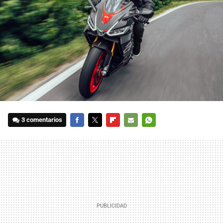
3 comentarios
FACEBOOK
TWITTER
FLIPBOARD
E-
WHATSAPP
MAIL