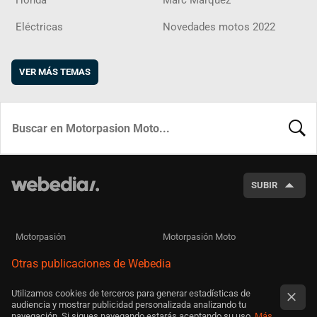
Honda
Marc Márquez
Eléctricas
Novedades motos 2022
VER MÁS TEMAS
BUSCA
SUBIR
Motorpasión
Motorpasión Moto
Otras publicaciones de Webedia
Utilizamos cookies de terceros para generar estadísticas de
audiencia y mostrar publicidad personalizada analizando tu
navegación. Si sigues navegando estarás aceptando su uso.
Más