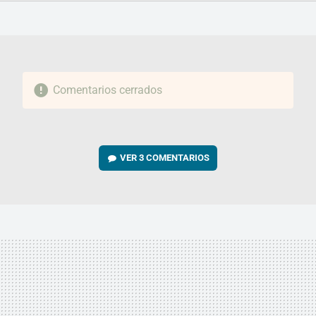
FACEBOOK
TWITTER
FLIPBOARD
E-
WHATSAPP
MAIL
Comentarios cerrados
VER
3 COMENTARIOS