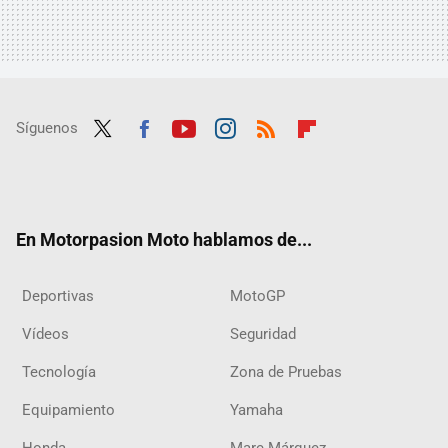
Síguenos
Twit
Fac
Yout
Inst
RSS
Flip
ter
ebo
ube
agra
boar
ok
m
d
En Motorpasion Moto hablamos de...
Deportivas
MotoGP
Vídeos
Seguridad
Tecnología
Zona de Pruebas
Equipamiento
Yamaha