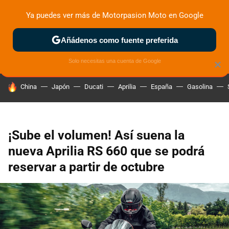
Ya puedes ver más de Motorpasion Moto en Google
ZONA DE PRUEBAS
DEPORTIVAS
MOTOS ELÉCTRICAS
Añádenos como fuente preferida
Solo necesitas una cuenta de Google
×
HOY SE HABLA DE
China
Japón
Ducati
Aprilia
España
Gasolina
¡Sube el volumen! Así suena la
nueva Aprilia RS 660 que se podrá
reservar a partir de octubre