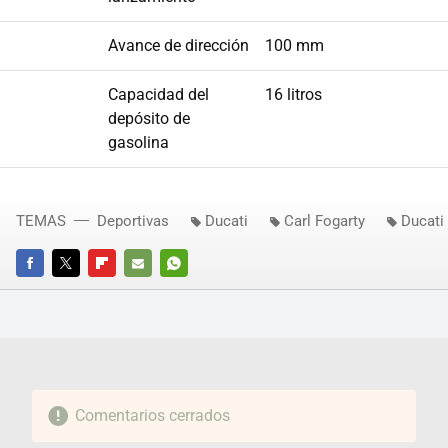
Avance de dirección
100 mm
Capacidad del
16 litros
depósito de
gasolina
TEMAS
Deportivas
Ducati
Carl Fogarty
Ducati
FACEBOOK
TWITTER
FLIPBOARD
E-
WHATSAPP
MAIL
Comentarios cerrados