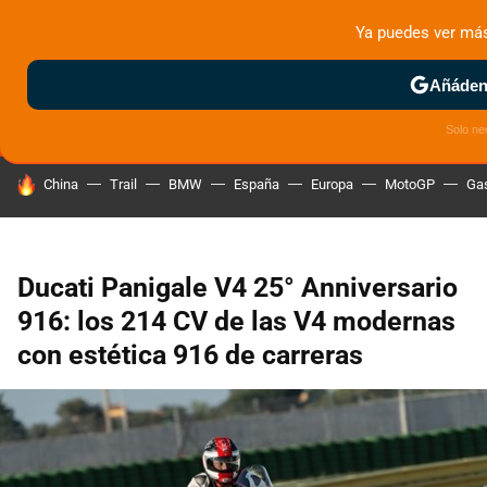
Ya puedes ver má
MENÚ
NUEVO
Añádeno
ZONA DE PRUEBAS
DEPORTIVAS
MOTOS ELÉCTRICAS
Solo ne
HOY SE HABLA DE
China
Trail
BMW
España
Europa
MotoGP
Gas
Ducati Panigale V4 25° Anniversario
916: los 214 CV de las V4 modernas
con estética 916 de carreras