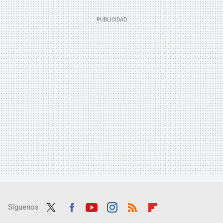
Síguenos
Twit
Fac
Yout
Inst
RSS
Flip