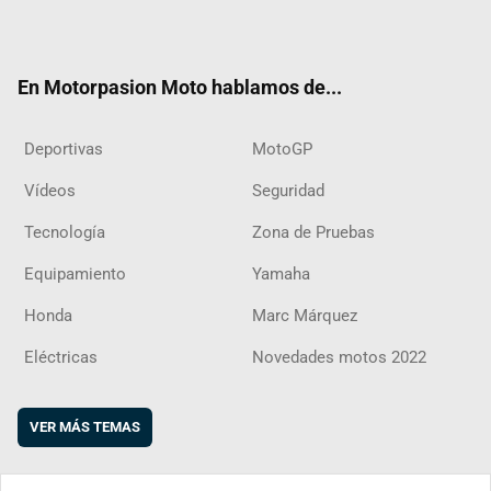
ter
ebo
ube
agra
boar
ok
m
d
En Motorpasion Moto hablamos de...
Deportivas
MotoGP
Vídeos
Seguridad
Tecnología
Zona de Pruebas
Equipamiento
Yamaha
Honda
Marc Márquez
Eléctricas
Novedades motos 2022
VER MÁS TEMAS