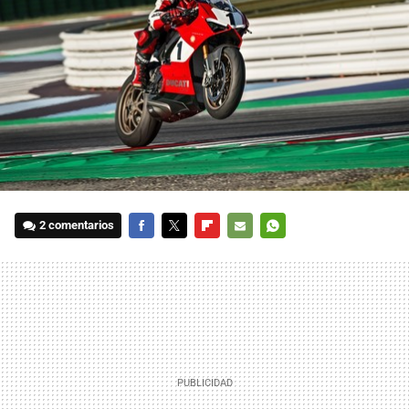
2 comentarios
FACEBOOK
TWITTER
FLIPBOARD
E-
WHATSAPP
MAIL