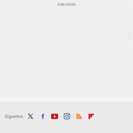
Síguenos
Twit
Fac
Yout
Inst
RSS
Flip