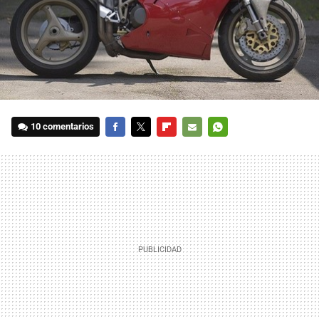
10 comentarios
FACEBOOK
TWITTER
FLIPBOARD
E-
WHATSAPP
MAIL