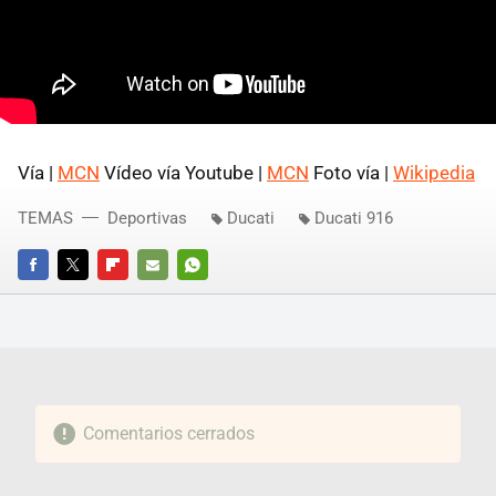
Vía |
MCN
Vídeo vía Youtube |
MCN
Foto vía |
Wikipedia
TEMAS
Deportivas
Ducati
Ducati 916
FACEBOOK
TWITTER
FLIPBOARD
E-
WHATSAPP
MAIL
Comentarios cerrados