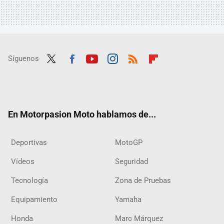
Síguenos
Twit
Fac
Yout
Inst
RSS
Flip
ter
ebo
ube
agra
boar
ok
m
d
En Motorpasion Moto hablamos de...
Deportivas
MotoGP
Vídeos
Seguridad
Tecnología
Zona de Pruebas
Equipamiento
Yamaha
Honda
Marc Márquez