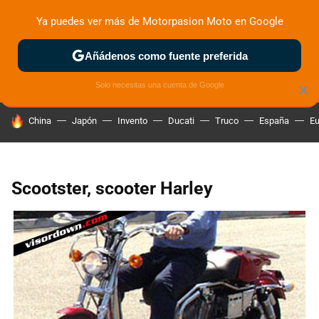
Ya puedes ver más de Motorpasion Moto en Google
ZONA DE PRUEBAS
DEPORTIVAS
MOTOS ELÉCTRICAS
Añádenos como fuente preferida
Solo necesitas una cuenta de Google
×
HOY SE HABLA DE
China
Japón
Invento
Ducati
Truco
España
Eu
Scootster, scooter Harley