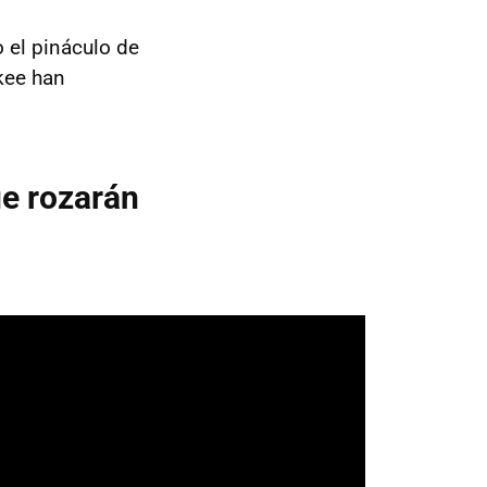
 el pináculo de
kee han
ue rozarán