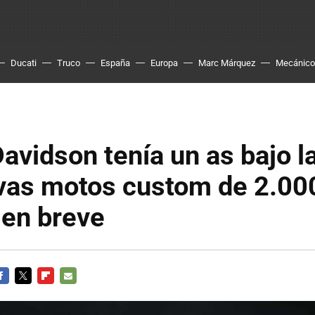
Ducati
Truco
España
Europa
Marc Márquez
Mecánico
avidson tenía un as bajo 
vas motos custom de 2.00
 en breve
ACEBOOK
TWITTER
FLIPBOARD
E-
MAIL