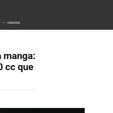
Industria
la manga:
0 cc que