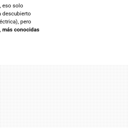
 eso solo
a descubierto
ctrica), pero
s, más conocidas