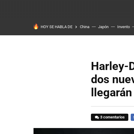
HOY SE HABLA DE
China
Japón
Invento
Harley-D
dos nue
llegarán
3 comentarios
F