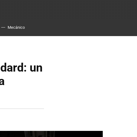
Mecánico
dard: un
a