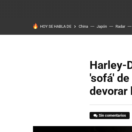
HOY SE HABLA DE
China
Japón
Radar
Harley-D
'sofá' d
devorar 
Sin comentarios