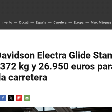
Invento
Ducati
España
Carretera
Europa
Marc Márquez
avidson Electra Glide Stan
e 372 kg y 26.950 euros par
la carretera
FACEBOOK
TWITTER
FLIPBOARD
E-
MAIL