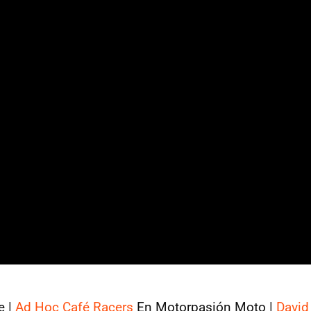
e |
Ad Hoc Café Racers
En Motorpasión Moto |
David