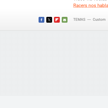
Racers nos habla
TEMAS
Custom
FACEBOOK
TWITTER
FLIPBOARD
E-
MAIL