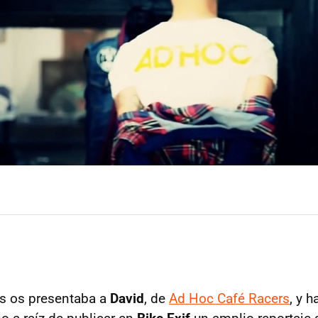
s os presentaba a
David
, de
Ad Hoc Café Racers
, y 