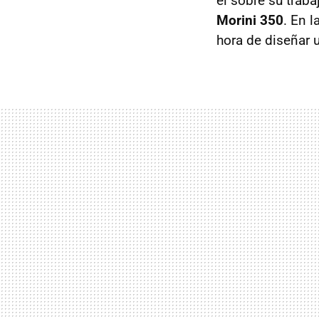
él sobre su traba
Morini 350
. En 
hora de diseñar 