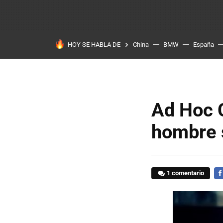
HOY SE HABLA DE
China
BMW
España
Ad Hoc C
hombre 
1 comentario
FA