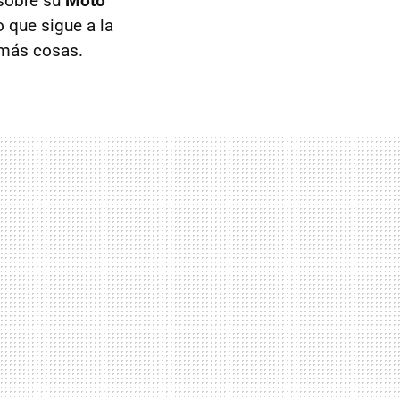
 sobre su
Moto
o que sigue a la
emás cosas.