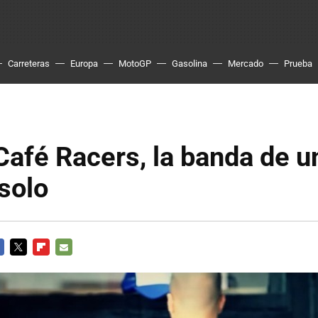
Carreteras
Europa
MotoGP
Gasolina
Mercado
Prueba
afé Racers, la banda de u
solo
CEBOOK
TWITTER
FLIPBOARD
E-
MAIL