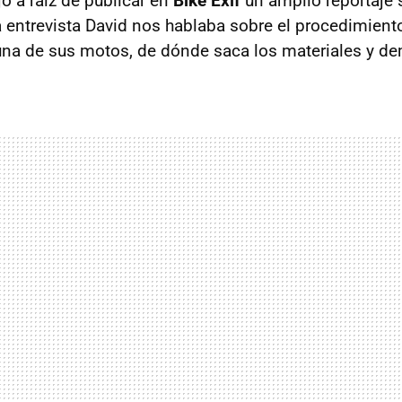
jo a raíz de publicar en
Bike Exif
un amplio reportaje
la entrevista David nos hablaba sobre el procedimient
una de sus motos, de dónde saca los materiales y d