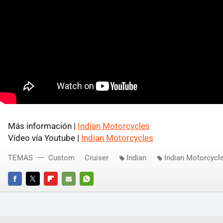
Más información |
Indian Motorcycles
Vídeo vía Youtube |
Indian Motorcycles
TEMAS
Custom
Cruiser
Indian
Indian Motorcycl
FACEBOOK
TWITTER
FLIPBOARD
E-
WHATSAPP
MAIL