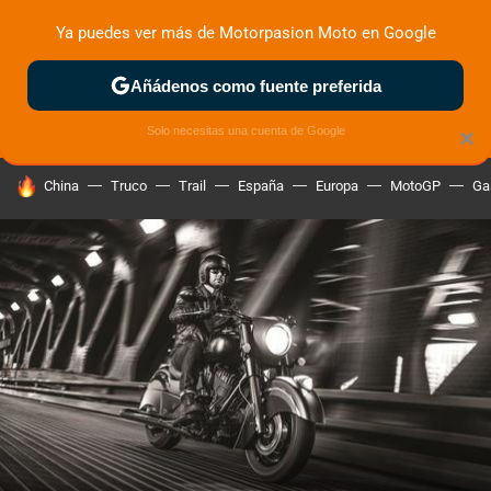
Ya puedes ver más de Motorpasion Moto en Google
ZONA DE PRUEBAS
DEPORTIVAS
MOTOS ELÉCTRICAS
Añádenos como fuente preferida
Solo necesitas una cuenta de Google
×
HOY SE HABLA DE
China
Truco
Trail
España
Europa
MotoGP
Ga