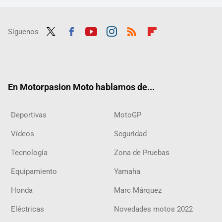
Síguenos
Twit
Fac
Yout
Inst
RSS
Flip
ter
ebo
ube
agra
boar
ok
m
d
En Motorpasion Moto hablamos de...
Deportivas
MotoGP
Vídeos
Seguridad
Tecnología
Zona de Pruebas
Equipamiento
Yamaha
Honda
Marc Márquez
Eléctricas
Novedades motos 2022