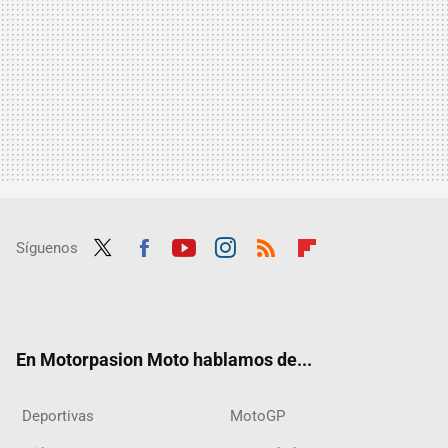
Síguenos
Twit
Fac
Yout
Inst
RSS
Flip
ter
ebo
ube
agra
boar
ok
m
d
En Motorpasion Moto hablamos de...
Deportivas
MotoGP