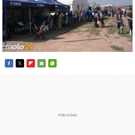
FACEBOOK
TWITTER
FLIPBOARD
E-
WHATSAPP
MAIL