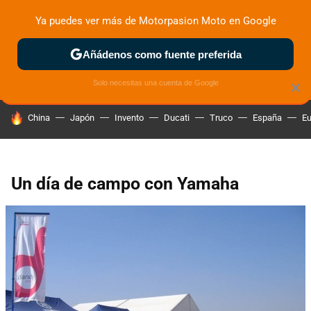
Ya puedes ver más de Motorpasion Moto en Google
ZONA DE PRUEBAS
DEPORTIVAS
MOTOS ELÉCTRICAS
Añádenos como fuente preferida
Solo necesitas una cuenta de Google
×
HOY SE HABLA DE
China
Japón
Invento
Ducati
Truco
España
Eu
Un día de campo con Yamaha