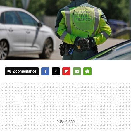
2 comentarios
FACEBOOK
TWITTER
FLIPBOARD
E-
WHATSAPP
MAIL