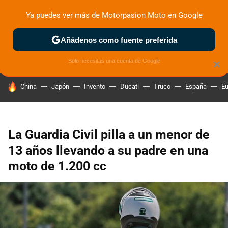
Ya puedes ver más de Motorpasion Moto en Google
ZONA DE PRUEBAS
DEPORTIVAS
MOTOS ELÉCTRICAS
Añádenos como fuente preferida
Solo necesitas una cuenta de Google
×
HOY SE HABLA DE
China
Japón
Invento
Ducati
Truco
España
Eu
La Guardia Civil pilla a un menor de
13 años llevando a su padre en una
moto de 1.200 cc