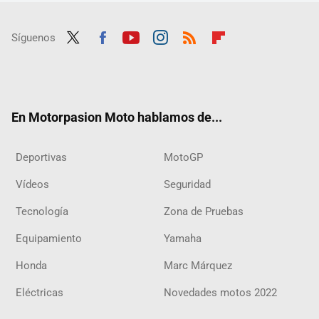
Síguenos
Twit
Fac
Yout
Inst
RSS
Flip
ter
ebo
ube
agra
boar
ok
m
d
En Motorpasion Moto hablamos de...
Deportivas
MotoGP
Vídeos
Seguridad
Tecnología
Zona de Pruebas
Equipamiento
Yamaha
Honda
Marc Márquez
Eléctricas
Novedades motos 2022