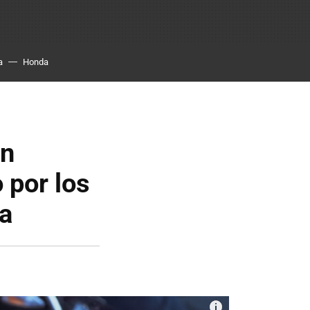
a
Honda
en
 por los
a