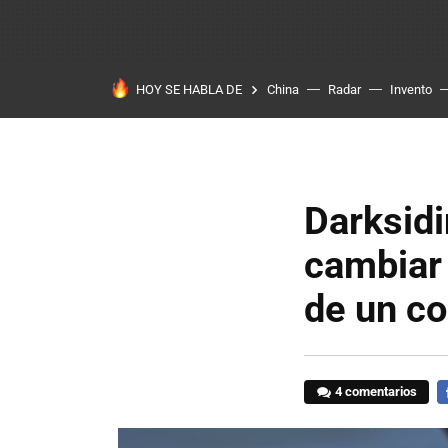
HOY SE HABLA DE
China
Radar
Invento
Darksidi
cambiar 
de un c
4 comentarios
F