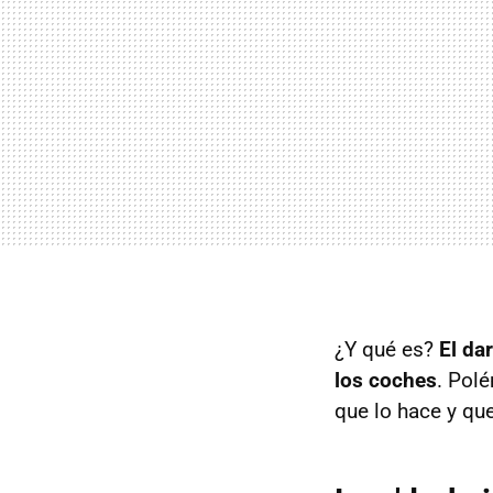
¿Y qué es?
El da
los coches
. Pol
que lo hace y qu