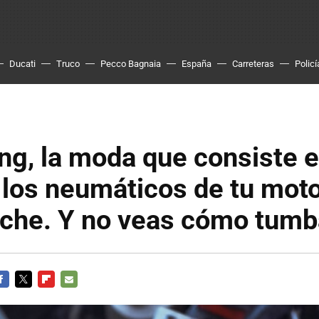
Ducati
Truco
Pecco Bagnaia
España
Carreteras
Policí
ng, la moda que consiste 
los neumáticos de tu moto
oche. Y no veas cómo tumb
ACEBOOK
TWITTER
FLIPBOARD
E-
MAIL