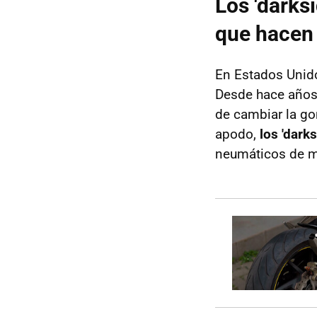
Los 'darks
que hacen
En Estados Unid
Desde hace años s
de cambiar la go
apodo,
los 'dark
neumáticos de m