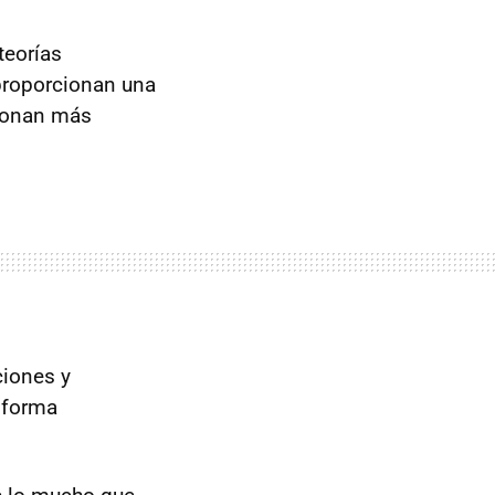
teorías
proporcionan una
cionan más
ciones y
a forma