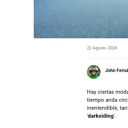
22 Agosto 2024
John Fern
Hay ciertas moda
tiempo anda cir
inentendible, tan
'
darksiding
'.