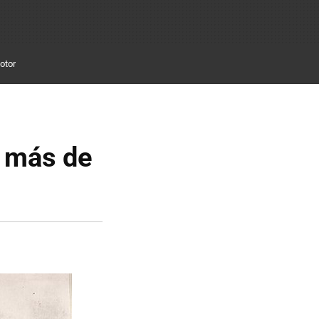
otor
e más de