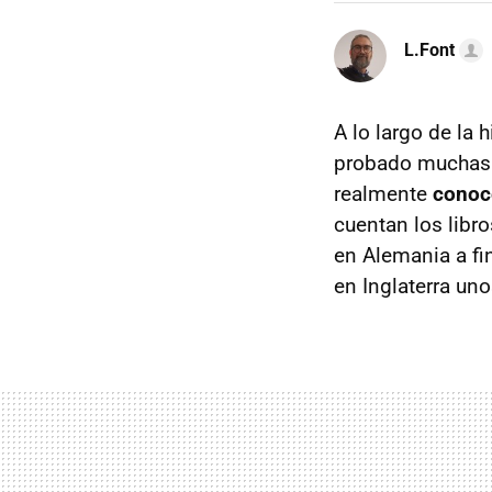
L.Font
A lo largo de la
probado muchas s
realmente
conoc
cuentan los libr
en Alemania a fin
en Inglaterra un