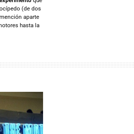
n experimento
que
locípedo (de dos
. mención aparte
motores hasta la