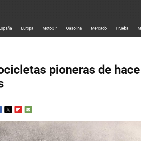
España
Europa
MotoGP
Gasolina
Mercado
Prueba
M
ocicletas pioneras de hac
s
CEBOOK
TWITTER
FLIPBOARD
E-
MAIL