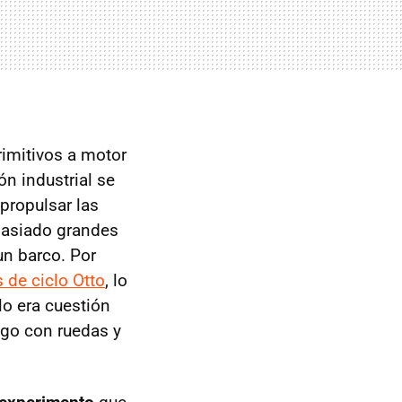
rimitivos a motor
ón industrial se
propulsar las
masiado grandes
un barco. Por
 de ciclo Otto
, lo
o era cuestión
lgo con ruedas y