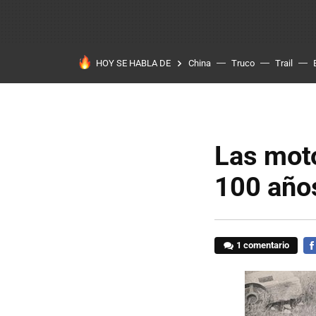
HOY SE HABLA DE
China
Truco
Trail
Las mot
100 año
1 comentario
FA