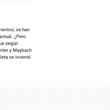
imentos, se han
actual. ¿Pero
ue según
aimler y Maybach
leta se inventó