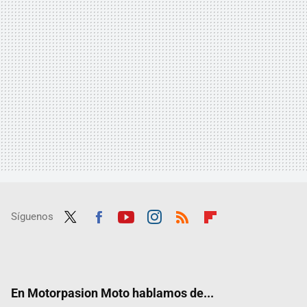
Síguenos
Twit
Fac
Yout
Inst
RSS
Flip
ter
ebo
ube
agra
boar
ok
m
d
En Motorpasion Moto hablamos de...