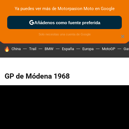
Ya puedes ver más de Motorpasion Moto en Google
ZONA DE PRUEBAS
DEPORTIVAS
MOTOS ELÉCTRICAS
Añádenos como fuente preferida
Solo necesitas una cuenta de Google
×
HOY SE HABLA DE
China
Trail
BMW
España
Europa
MotoGP
Gas
GP de Módena 1968