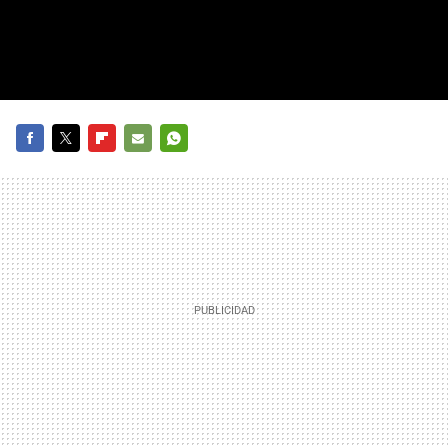
FACEBOOK
TWITTER
FLIPBOARD
E-
WHATSAPP
MAIL