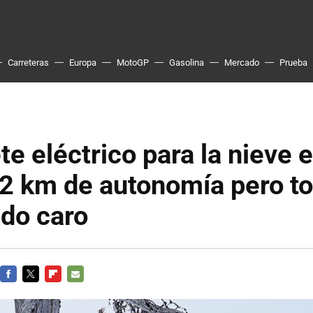
Carreteras
Europa
MotoGP
Gasolina
Mercado
Prueba
te eléctrico para la nieve e
2 km de autonomía pero to
do caro
FACEBOOK
TWITTER
FLIPBOARD
E-
MAIL