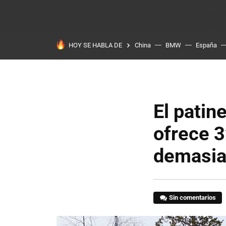
HOY SE HABLA DE
China
BMW
España
El patine
ofrece 3
demasia
Sin comentarios