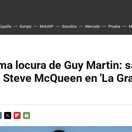
España
Europa
MotoGP
Gasolina
Mercado
Prueba
M
ma locura de Guy Martin: s
 Steve McQueen en 'La Gr
CEBOOK
TWITTER
FLIPBOARD
E-
MAIL