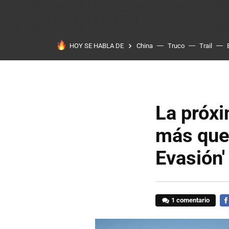
HOY SE HABLA DE
China
Truco
Trail
La próxi
más que
Evasión'
1 comentario
FA