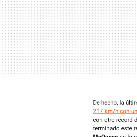
De hecho, la últ
217 km/h con un 
con otro récord 
terminado este r
McQueen
en la p