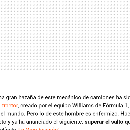
ima gran hazaña de este mecánico de camiones ha s
tractor
, creado por el equipo Williams de Fórmula 1,
del mundo. Pero lo de este hombre es enfermizo. Ha
eto y ya ha anunciado el siguiente:
superar el salto q
elícula
'La Gran Evasión'
.