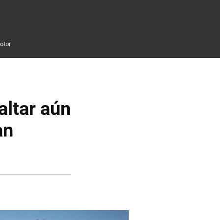
otor
altar aún
an