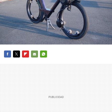
FACEBOOK
TWITTER
FLIPBOARD
E-
WHATSAPP
MAIL