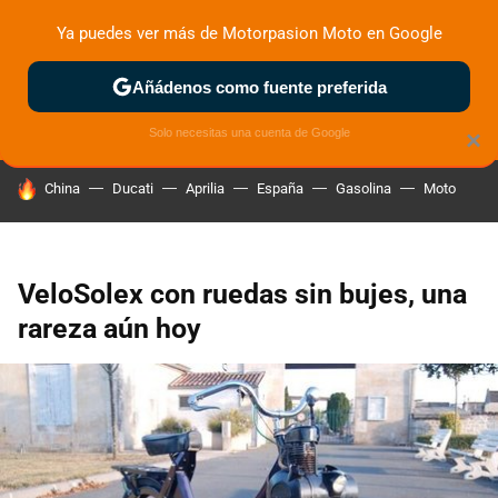
Ya puedes ver más de Motorpasion Moto en Google
ZONA DE PRUEBAS
DEPORTIVAS
MOTOS ELÉCTRICAS
Añádenos como fuente preferida
Solo necesitas una cuenta de Google
×
HOY SE HABLA DE
China
Ducati
Aprilia
España
Gasolina
Moto
VeloSolex con ruedas sin bujes, una
rareza aún hoy