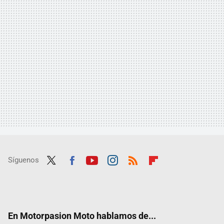
Síguenos
Twit
Fac
Yout
Inst
RSS
Flip
ter
ebo
ube
agra
boar
ok
m
d
En Motorpasion Moto hablamos de...