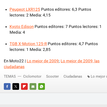
Peugeot LXR125
Puntos editores: 6,3 Puntos
lectores: 2 Media: 4,15
Kyoto Edison
Puntos editores: 7 Puntos lectores: 1
Media: 4
TGB X-Motion 125-R
Puntos editores: 4,7 Puntos
lectores: 1 Media: 2,85
En Moto22 |
Lo mejor de 2009
;
Lo mejor de 2009, las
ciudadanas
TEMAS
Ciclomotor
Scooter
Ciudadanas
Lo mejor 
FACEBOOK
TWITTER
FLIPBOARD
E-
WHATSAPP
MAIL