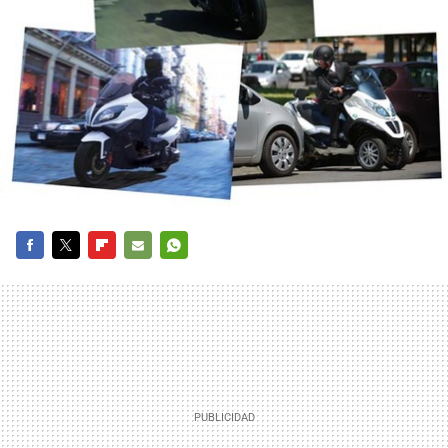
FACEBOOK
TWITTER
FLIPBOARD
E-
WHATSAPP
MAIL