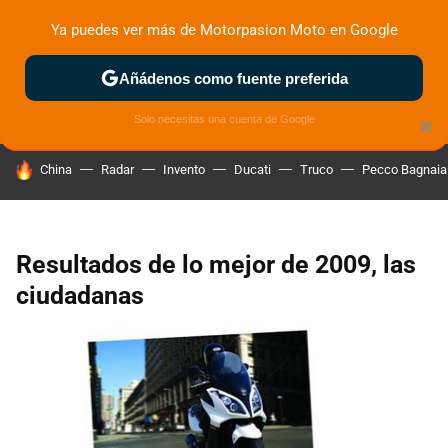
Ya puedes ver más de Motorpasion Moto en Google
ZONA DE PRUEBAS
DEPORTIVAS
MOTOS ELÉCTRICAS
Añádenos como fuente preferida
Solo necesitas una cuenta de Google
×
HOY SE HABLA DE
China
Radar
Invento
Ducati
Truco
Pecco Bagnaia
Resultados de lo mejor de 2009, las
ciudadanas