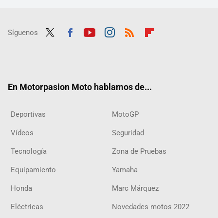
Síguenos
Twit
Fac
Yout
Inst
RSS
Flip
ter
ebo
ube
agra
boar
ok
m
d
En Motorpasion Moto hablamos de...
Deportivas
MotoGP
Vídeos
Seguridad
Tecnología
Zona de Pruebas
Equipamiento
Yamaha
Honda
Marc Márquez
Eléctricas
Novedades motos 2022