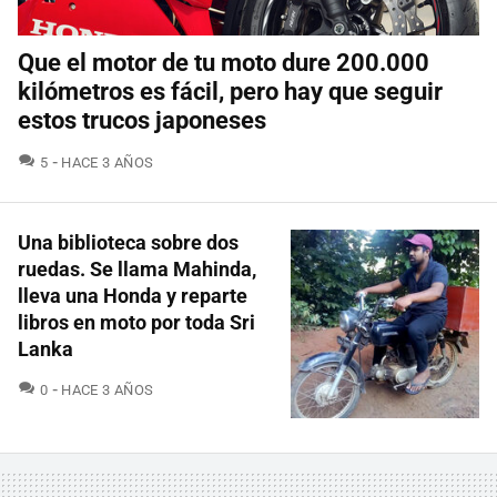
Que el motor de tu moto dure 200.000
kilómetros es fácil, pero hay que seguir
estos trucos japoneses
COMENTARIOS
5
HACE 3 AÑOS
Una biblioteca sobre dos
ruedas. Se llama Mahinda,
lleva una Honda y reparte
libros en moto por toda Sri
Lanka
COMENTARIOS
0
HACE 3 AÑOS