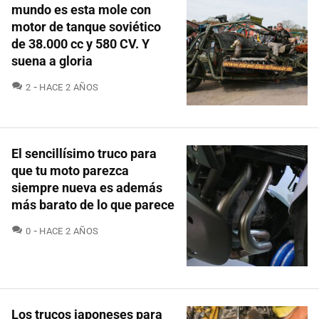
mundo es esta mole con
motor de tanque soviético
de 38.000 cc y 580 CV. Y
suena a gloria
COMENTARIOS
2
HACE 2 AÑOS
El sencillísimo truco para
que tu moto parezca
siempre nueva es además
más barato de lo que parece
COMENTARIOS
0
HACE 2 AÑOS
Los trucos japoneses para