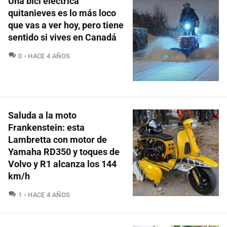
Una bici eléctrica
quitanieves es lo más loco
que vas a ver hoy, pero tiene
sentido si vives en Canadá
COMENTARIOS
0
HACE 4 AÑOS
Saluda a la moto
Frankenstein: esta
Lambretta con motor de
Yamaha RD350 y toques de
Volvo y R1 alcanza los 144
km/h
COMENTARIOS
1
HACE 4 AÑOS