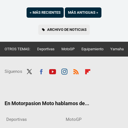
«
MÁS RECIENTES
MÁS ANTIGUAS
»
ARCHIVO DE NOTICIAS
OTROS TEMAS:
Deportivas
MotoGP
Equipamiento
Yamaha
Síguenos
Twit
Fac
Yout
Inst
RSS
Flip
ter
ebo
ube
agra
boar
ok
m
d
En Motorpasion Moto hablamos de...
Deportivas
MotoGP