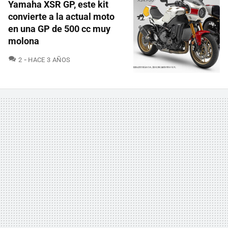
Yamaha XSR GP, este kit
convierte a la actual moto
en una GP de 500 cc muy
molona
COMENTARIOS
2
HACE 3 AÑOS