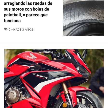
arreglando las ruedas de
sus motos con bolas de
paintball, y parece que
funciona
COMENTARIOS
0
HACE 3 AÑOS