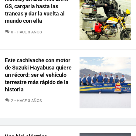
GS, cargarla hasta las
trancas y dar la vuelta al
mundo con ella
COMENTARIOS
0
HACE 3 AÑOS
Este cachivache con motor
de Suzuki Hayabusa quiere
un récord: ser el vehículo
terrestre más rápido de la
historia
COMENTARIOS
2
HACE 3 AÑOS