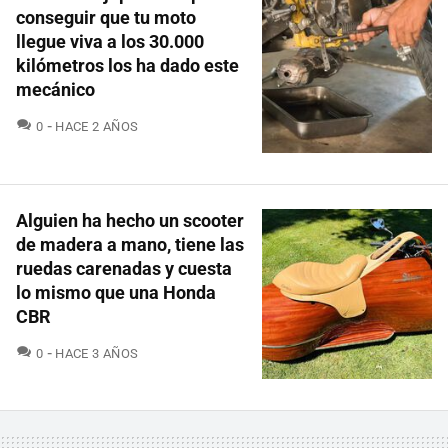
conseguir que tu moto
llegue viva a los 30.000
kilómetros los ha dado este
mecánico
COMENTARIOS
0
HACE 2 AÑOS
Alguien ha hecho un scooter
de madera a mano, tiene las
ruedas carenadas y cuesta
lo mismo que una Honda
CBR
COMENTARIOS
0
HACE 3 AÑOS