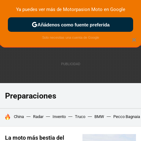
Ya puedes ver más de Motorpasion Moto en Google
MENÚ
NUEVO
Añádenos como fuente preferida
ZONA DE PRUEBAS
DEPORTIVAS
MOTOS ELÉCTRICAS
Solo necesitas una cuenta de Google
×
Preparaciones
HOY SE HABLA DE
China
Radar
Invento
Truco
BMW
Pecco Bagnaia
La moto más bestia del