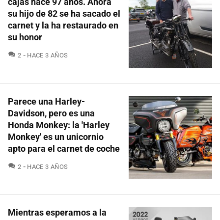
cajas hace 97 años. Ahora
su hijo de 82 se ha sacado el
carnet y la ha restaurado en
su honor
COMENTARIOS
2
HACE 3 AÑOS
Parece una Harley-
Davidson, pero es una
Honda Monkey: la 'Harley
Monkey' es un unicornio
apto para el carnet de coche
COMENTARIOS
2
HACE 3 AÑOS
Mientras esperamos a la