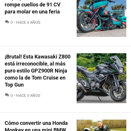
rompe cuellos de 91 CV
para molar en una feria
COMENTARIOS
0
HACE 3 AÑOS
¡Brutal! Esta Kawasaki Z800
está irreconocible, al más
puro estilo GPZ900R Ninja
como la de Tom Cruise en
Top Gun
COMENTARIOS
0
HACE 3 AÑOS
Cómo convertir una Honda
Monkey en una mini BMW