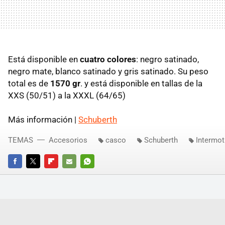
Está disponible en
cuatro colores
: negro satinado,
negro mate, blanco satinado y gris satinado. Su peso
total es de
1570 gr
. y está disponible en tallas de la
XXS (50/51) a la XXXL (64/65)
Más información |
Schuberth
TEMAS
Accesorios
casco
Schuberth
Intermot
FACEBOOK
TWITTER
FLIPBOARD
E-
WHATSAPP
MAIL