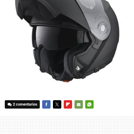
2 comentarios
FACEBOOK
TWITTER
FLIPBOARD
E-
WHATSAPP
MAIL