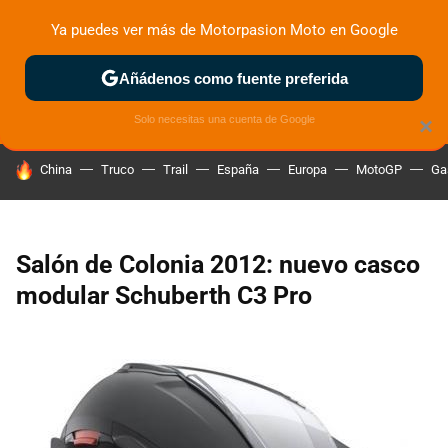
Ya puedes ver más de Motorpasion Moto en Google
ZONA DE PRUEBAS
DEPORTIVAS
MOTOS ELÉCTRICAS
Añádenos como fuente preferida
Solo necesitas una cuenta de Google
×
HOY SE HABLA DE
China
Truco
Trail
España
Europa
MotoGP
Ga
Salón de Colonia 2012: nuevo casco
modular Schuberth C3 Pro