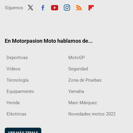
Síguenos
Twit
Fac
Yout
Inst
RSS
Flip
ter
ebo
ube
agra
boar
ok
m
d
En Motorpasion Moto hablamos de...
Deportivas
MotoGP
Vídeos
Seguridad
Tecnología
Zona de Pruebas
Equipamiento
Yamaha
Honda
Marc Márquez
Eléctricas
Novedades motos 2022
VER MÁS TEMAS