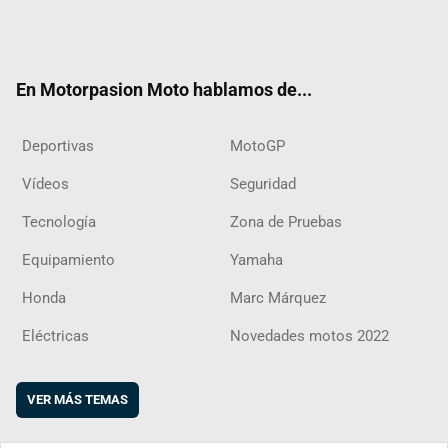
Twit
Fac
Yout
Inst
RSS
Flip
ter
ebo
ube
agra
boar
ok
m
d
En Motorpasion Moto hablamos de...
Deportivas
MotoGP
Vídeos
Seguridad
Tecnología
Zona de Pruebas
Equipamiento
Yamaha
Honda
Marc Márquez
Eléctricas
Novedades motos 2022
VER MÁS TEMAS