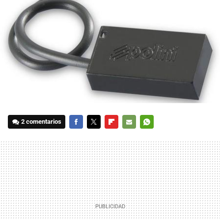
2 comentarios
FACEBOOK
TWITTER
FLIPBOARD
E-
WHATSAPP
MAIL