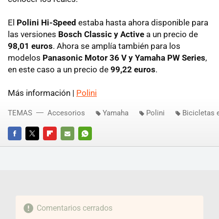
El
Polini Hi-Speed
estaba hasta ahora disponible para
las versiones
Bosch Classic y Active
a un precio de
98,01 euros
. Ahora se amplía también para los
modelos
Panasonic Motor 36 V y Yamaha PW Series
,
en este caso a un precio de
99,22 euros
.
Más información |
Polini
TEMAS
Accesorios
Yamaha
Polini
Bicicletas 
FACEBOOK
TWITTER
FLIPBOARD
E-
WHATSAPP
MAIL
Comentarios cerrados