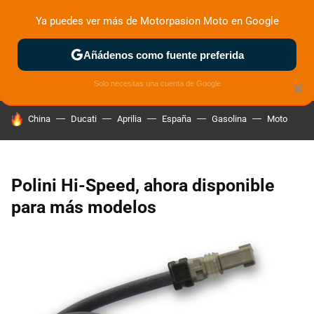
Ya puedes ver más de Motorpasion Moto en Google
ZONA DE PRUEBAS
DEPORTIVAS
MOTOS ELÉCTRICAS
Añádenos como fuente preferida
Solo necesitas una cuenta de Google
×
HOY SE HABLA DE
China
Ducati
Aprilia
España
Gasolina
Moto
Polini Hi-Speed, ahora disponible
para más modelos