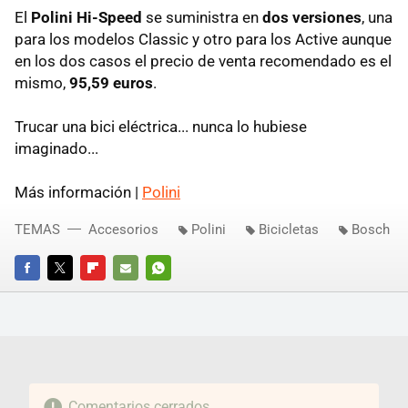
El
Polini Hi-Speed
se suministra en
dos versiones
, una
para los modelos Classic y otro para los Active aunque
en los dos casos el precio de venta recomendado es el
mismo,
95,59 euros
.
Trucar una bici eléctrica... nunca lo hubiese
imaginado...
Más información |
Polini
TEMAS
Accesorios
Polini
Bicicletas
Bosch
FACEBOOK
TWITTER
FLIPBOARD
E-
WHATSAPP
MAIL
Comentarios cerrados