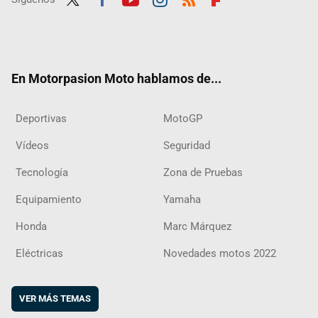
Twit
Fac
Yout
Inst
RSS
Flip
ter
ebo
ube
agra
boar
ok
m
d
En Motorpasion Moto hablamos de...
Deportivas
MotoGP
Vídeos
Seguridad
Tecnología
Zona de Pruebas
Equipamiento
Yamaha
Honda
Marc Márquez
Eléctricas
Novedades motos 2022
VER MÁS TEMAS