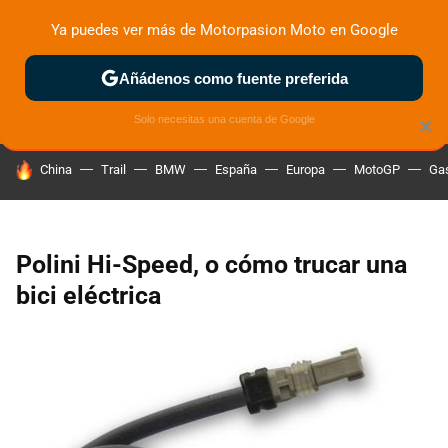
Ya puedes ver más de Motorpasion Moto en Google
ZONA DE PRUEBAS
DEPORTIVAS
MOTOS ELÉCTRICAS
Añádenos como fuente preferida
Solo necesitas una cuenta de Google
×
HOY SE HABLA DE
China
Trail
BMW
España
Europa
MotoGP
Gas
Polini Hi-Speed, o cómo trucar una
bici eléctrica