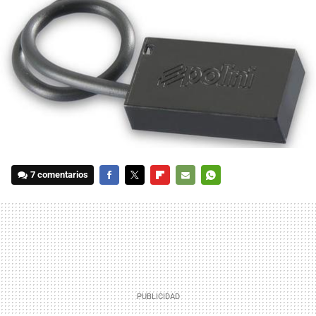
7 comentarios
FACEBOOK
TWITTER
FLIPBOARD
E-
WHATSAPP
MAIL