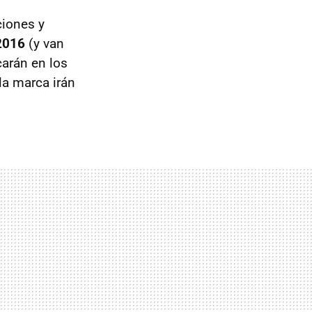
ciones y
2016
(y van
carán en los
la marca irán