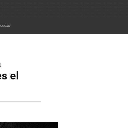
Ruedas
a
s el