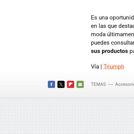
Es una oportunid
en las que desta
moda últimamente
puedes consulta
sus productos
pa
Vía |
Triumph
TEMAS
Accesori
FACEBOOK
TWITTER
FLIPBOARD
E-
MAIL