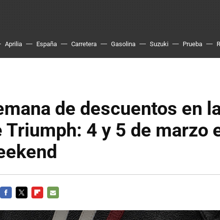
Aprilia
España
Carretera
Gasolina
Suzuki
Prueba
semana de descuentos en l
 Triumph: 4 y 5 de marzo e
eekend
FACEBOOK
TWITTER
FLIPBOARD
E-
MAIL