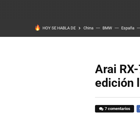
HOY SE HABLA DE
China
BMW
España
Arai RX-
edición 
7 comentarios
F