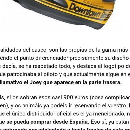
alidades del casco, son las propias de la gama más a
iendo el punto diferenciador precisamente su diseño
decía, se ha respetado todo, y destaca el logotipo d
ue patrocinaba al piloto y que actualmente sigue en el
 llamativo el Joey que aparece en la parte trasera.
is, si os sobran esos casi 900 euros (cosa complica
en), y os animáis ya podéis ir reservando el vuestro.
e el único distribuidor oficial es el ya mencionado,
n
ue se pueda comprar desde España.
Eso sí, ya están
n cobrando por adelantado y hasta finales de este m