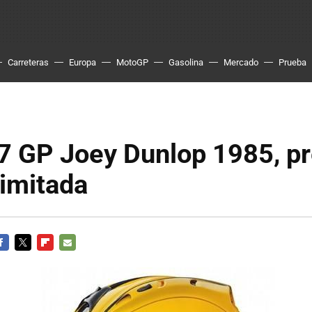
Carreteras
Europa
MotoGP
Gasolina
Mercado
Prueba
7 GP Joey Dunlop 1985, p
limitada
ACEBOOK
TWITTER
FLIPBOARD
E-
MAIL