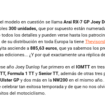
 el modelo en cuestión se llama
Arai RX-7 GP Joey D
ibles
300 unidades,
que por supuesto están numerada
 todos los detalles y pueden verse hasta los patroci
 de su distribución en toda Europa la tiene
Thevisor
oyita asciende a
885,63 euros
, que ya sabemos los p
as ediciones... ¿Y por qué exactamente una réplica d
se año Joey Dunlop fue primero en el
IOMTT
en tres
 TT, Formula 1 TT
y
Senior TT
, además de otras tres 
a
Ulster GP
y dos más en la
NW200
en el mismo año. 
 celebrar tan exitosa temporada y de que no nos ol
itos del motociclismo.