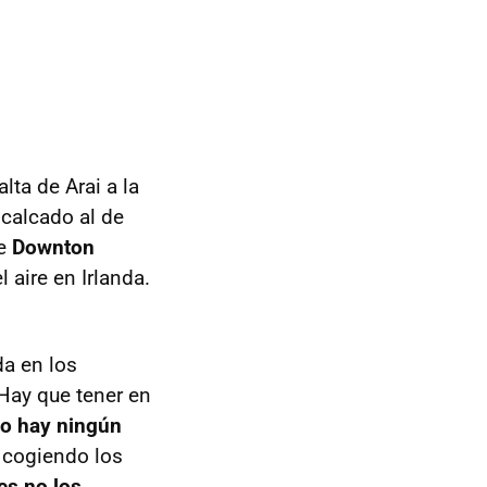
lta de Arai a la
 calcado al de
e
Downton
 aire en Irlanda.
da en los
 Hay que tener en
o hay ningún
 cogiendo los
es no los