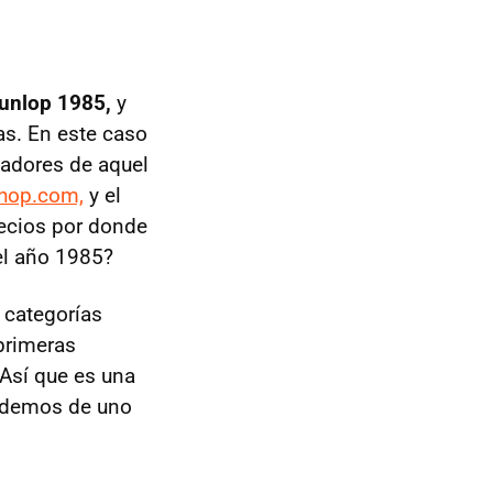
unlop 1985,
y
s. En este caso
nadores de aquel
shop.com,
y el
recios por donde
el año 1985?
 categorías
primeras
Así que es una
videmos de uno