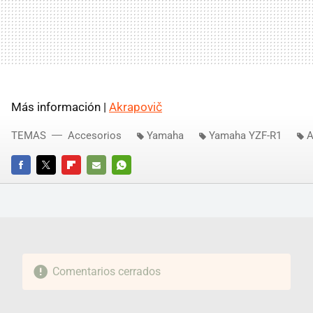
Más información |
Akrapovič
TEMAS
Accesorios
Yamaha
Yamaha YZF-R1
A
FACEBOOK
TWITTER
FLIPBOARD
E-
WHATSAPP
MAIL
Comentarios cerrados