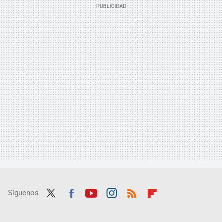
Síguenos
Twit
Fac
Yout
Inst
RSS
Flip