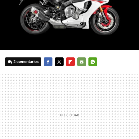
2 comentarios
FACEBOOK
TWITTER
FLIPBOARD
E-
WHATSAPP
MAIL