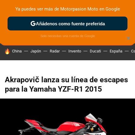
Ya puedes ver más de Motorpasion Moto en Google
ZONA DE PRUEBAS
DEPORTIVAS
MOTOS ELÉCTRICAS
Añádenos como fuente preferida
Solo necesitas una cuenta de Google
×
HOY SE HABLA DE
China
Japón
Radar
Invento
Ducati
España
Ca
Akrapovič lanza su línea de escapes
para la Yamaha YZF-R1 2015