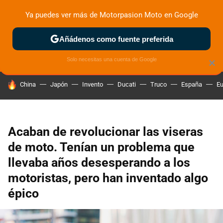
Ya puedes ver más de Motorpasion Moto en Google
ZONA DE PRUEBAS
DEPORTIVAS
MOTOS ELÉCTRICAS
Añádenos como fuente preferida
Solo necesitas una cuenta de Google
×
HOY SE HABLA DE
China
Japón
Invento
Ducati
Truco
España
Eu
Acaban de revolucionar las viseras
de moto. Tenían un problema que
llevaba años desesperando a los
motoristas, pero han inventado algo
épico