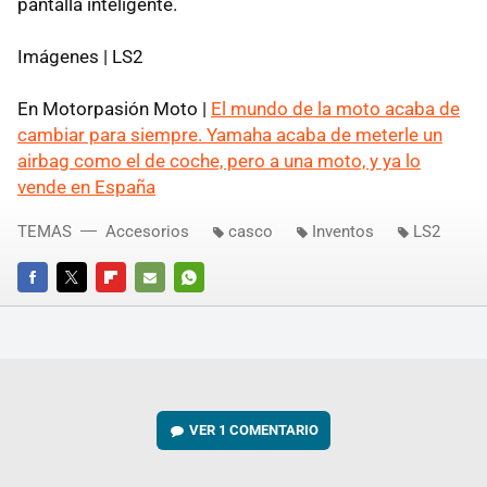
pantalla inteligente.
Imágenes | LS2
En Motorpasión Moto |
El mundo de la moto acaba de
cambiar para siempre. Yamaha acaba de meterle un
airbag como el de coche, pero a una moto, y ya lo
vende en España
TEMAS
Accesorios
casco
Inventos
LS2
FACEBOOK
TWITTER
FLIPBOARD
E-
WHATSAPP
MAIL
VER
1 COMENTARIO