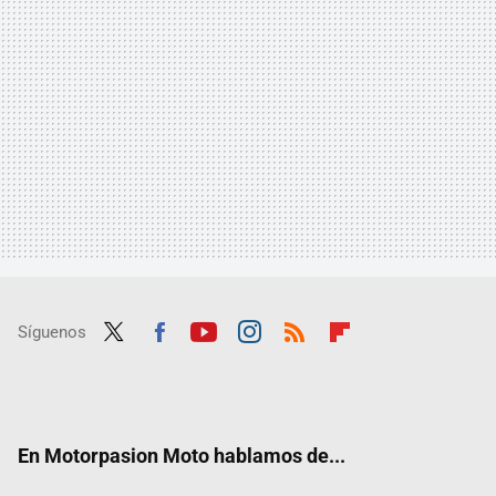
Síguenos
Twit
Fac
Yout
Inst
RSS
Flip
ter
ebo
ube
agra
boar
ok
m
d
En Motorpasion Moto hablamos de...