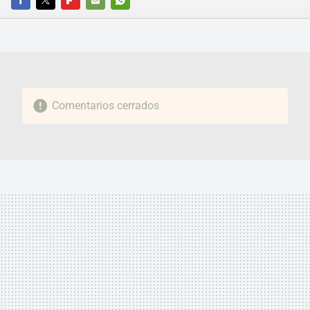
FACEBOOK
TWITTER
FLIPBOARD
E-
WHATSAPP
MAIL
Comentarios cerrados