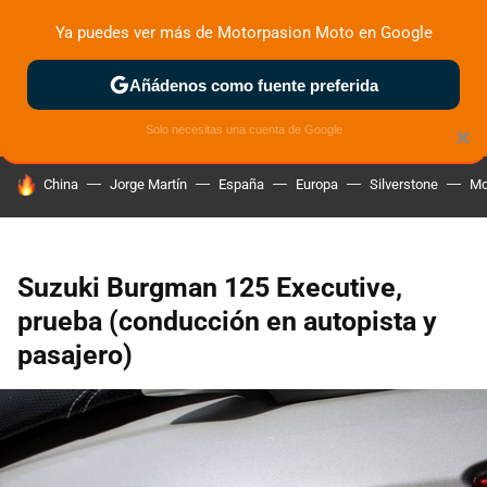
Ya puedes ver más de Motorpasion Moto en Google
ZONA DE PRUEBAS
DEPORTIVAS
MOTOS ELÉCTRICAS
Añádenos como fuente preferida
Solo necesitas una cuenta de Google
×
HOY SE HABLA DE
China
Jorge Martín
España
Europa
Silverstone
Mo
Suzuki Burgman 125 Executive,
prueba (conducción en autopista y
pasajero)