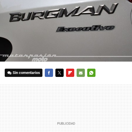
Sin comentarios
FACEBOOK
TWITTER
FLIPBOARD
E-
WHATSAPP
MAIL