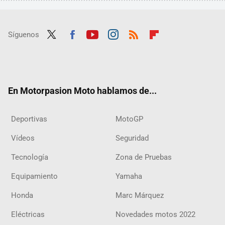
Síguenos
Twit
Fac
Yout
Inst
RSS
Flip
ter
ebo
ube
agra
boar
ok
m
d
En Motorpasion Moto hablamos de...
Deportivas
MotoGP
Vídeos
Seguridad
Tecnología
Zona de Pruebas
Equipamiento
Yamaha
Honda
Marc Márquez
Eléctricas
Novedades motos 2022