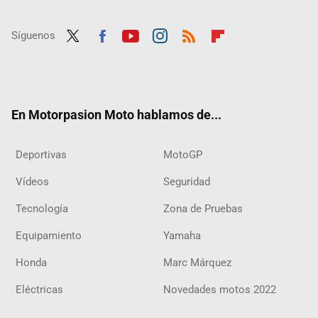
Síguenos
Twit
Fac
Yout
Inst
RSS
Flip
ter
ebo
ube
agra
boar
ok
m
d
En Motorpasion Moto hablamos de...
Deportivas
MotoGP
Vídeos
Seguridad
Tecnología
Zona de Pruebas
Equipamiento
Yamaha
Honda
Marc Márquez
Eléctricas
Novedades motos 2022