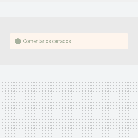
FACEBOOK
TWITTER
FLIPBOARD
E-
WHATSAPP
MAIL
Comentarios cerrados