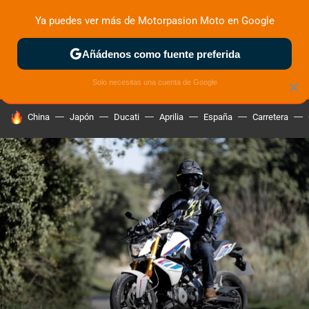
Ya puedes ver más de Motorpasion Moto en Google
ZONA DE PRUEBAS
DEPORTIVAS
MOTOS ELÉCTRICAS
Añádenos como fuente preferida
Solo necesitas una cuenta de Google
×
HOY SE HABLA DE
China
Japón
Ducati
Aprilia
España
Carretera