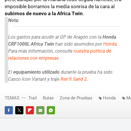
imposible borrarnos la media sonrisa de la cara al
subirnos de nuevo a la Africa Twin
.
Nota:
Los gastos para acudir al GP de Aragón con la
Honda
CRF1000L Africa Twin
han sido asumidos por
Honda
.
Para más información, consulte
nuestra política de
relaciones con empresas
.
El
equipamiento utilizado
durante la prueba ha sido:
Casco Icon Variant y traje
Rev'It Sand 2
.
TEMAS
Trail
Rutas
Zona de Pruebas
Honda
Mo
FACEBOOK
TWITTER
FLIPBOARD
E-
WHATSAPP
MAIL