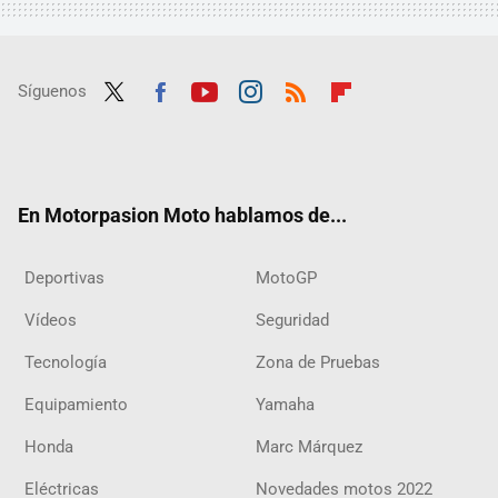
Síguenos
Twit
Fac
Yout
Inst
RSS
Flip
ter
ebo
ube
agra
boar
ok
m
d
En Motorpasion Moto hablamos de...
Deportivas
MotoGP
Vídeos
Seguridad
Tecnología
Zona de Pruebas
Equipamiento
Yamaha
Honda
Marc Márquez
Eléctricas
Novedades motos 2022