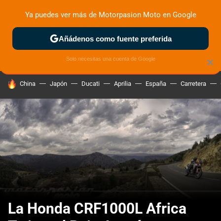
Ya puedes ver más de Motorpasion Moto en Google
ZONA DE PRUEBAS
DEPORTIVAS
MOTOS ELÉCTRICAS
Añádenos como fuente preferida
Solo necesitas una cuenta de Google
×
HOY SE HABLA DE
China
Japón
Ducati
Aprilia
España
Carretera
La Honda CRF1000L Africa