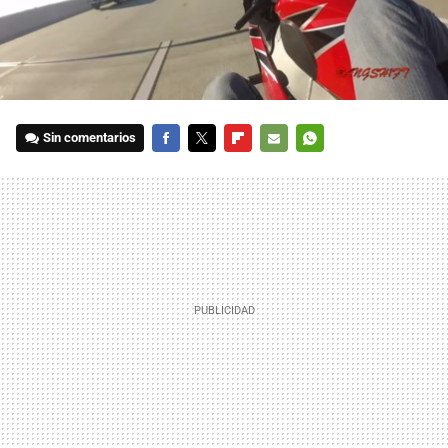
Sin comentarios
FACEBOOK
TWITTER
FLIPBOARD
E-
WHATSAPP
MAIL