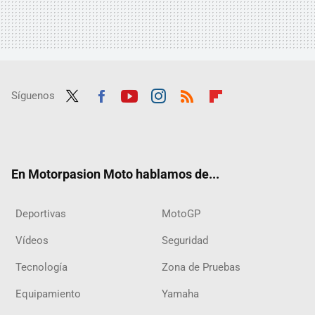
Síguenos
Twit
Fac
Yout
Inst
RSS
Flip
ter
ebo
ube
agra
boar
ok
m
d
En Motorpasion Moto hablamos de...
Deportivas
MotoGP
Vídeos
Seguridad
Tecnología
Zona de Pruebas
Equipamiento
Yamaha