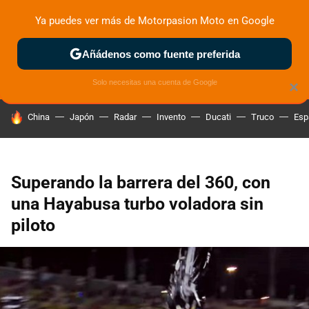
Ya puedes ver más de Motorpasion Moto en Google
ZONA DE PRUEBAS
DEPORTIVAS
MOTOS ELÉCTRICAS
Añádenos como fuente preferida
Solo necesitas una cuenta de Google
×
HOY SE HABLA DE
China
Japón
Radar
Invento
Ducati
Truco
Esp
Superando la barrera del 360, con
una Hayabusa turbo voladora sin
piloto