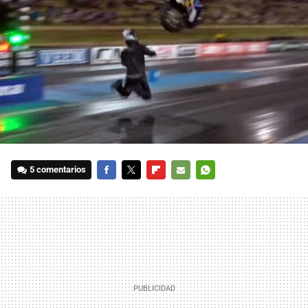
5 comentarios
FACEBOOK
TWITTER
FLIPBOARD
E-
WHATSAPP
MAIL