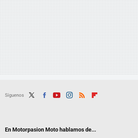
Síguenos
Twit
Fac
Yout
Inst
RSS
Flip
ter
ebo
ube
agra
boar
ok
m
d
En Motorpasion Moto hablamos de...