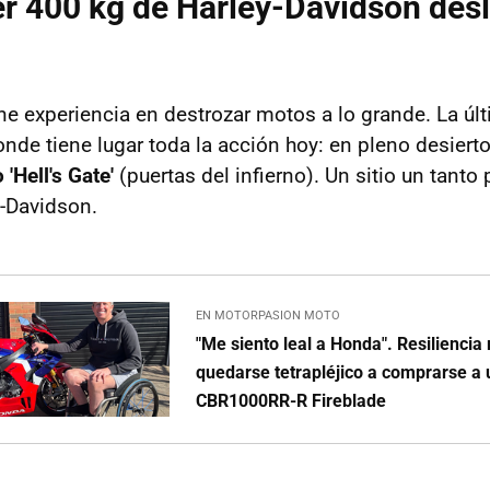
er 400 kg de Harley-Davidson desl
ene experiencia en destrozar motos a lo grande. La úl
onde tiene lugar toda la acción hoy: en pleno desiert
'Hell's Gate'
(puertas del infierno). Un sitio un tanto 
-Davidson.
EN MOTORPASION MOTO
"Me siento leal a Honda". Resiliencia 
quedarse tetrapléjico a comprarse a
CBR1000RR-R Fireblade