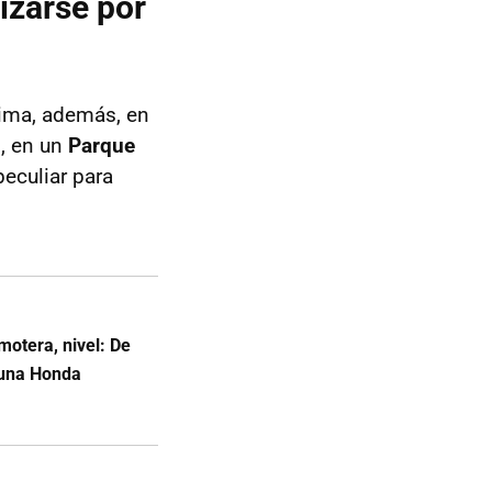
izarse por
tima, además, en
o, en un
Parque
peculiar para
motera, nivel: De
 una Honda