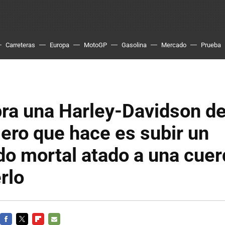
Carreteras
Europa
MotoGP
Gasolina
Mercado
Prueba
ra una Harley-Davidson de
mero que hace es subir un
do mortal atado a una cuer
rlo