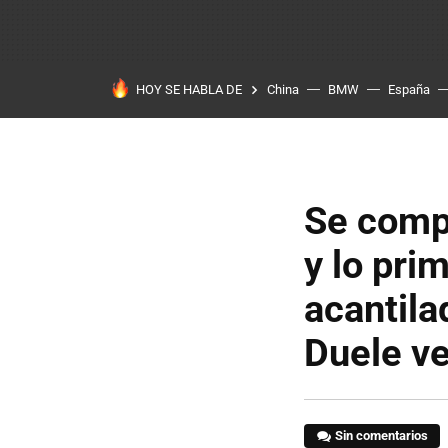
HOY SE HABLA DE
China
BMW
España
Se comp
y lo pri
acantila
Duele ve
Sin comentarios