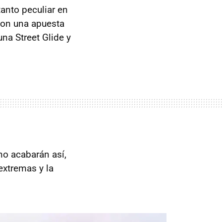
anto peculiar en
 con una apuesta
na Street Glide y
no acabarán así,
extremas y la