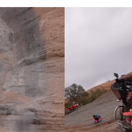
FACEBOOK
TWITTER
FLIPBOARD
E-
MAIL