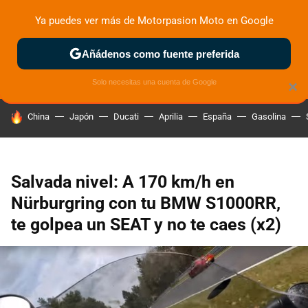
Ya puedes ver más de Motorpasion Moto en Google
ZONA DE PRUEBAS
DEPORTIVAS
MOTOS ELÉCTRICAS
Añádenos como fuente preferida
Solo necesitas una cuenta de Google
×
HOY SE HABLA DE
China
Japón
Ducati
Aprilia
España
Gasolina
Salvada nivel: A 170 km/h en
Nürburgring con tu BMW S1000RR,
te golpea un SEAT y no te caes (x2)