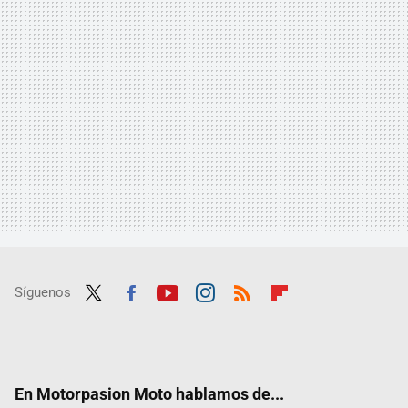
Síguenos
Twit
Fac
Yout
Inst
RSS
Flip
ter
ebo
ube
agra
boar
ok
m
d
En Motorpasion Moto hablamos de...