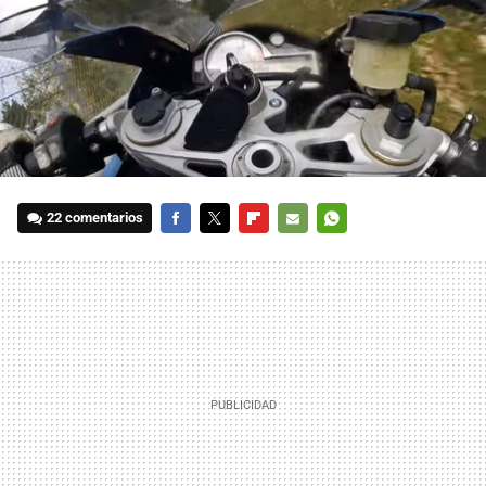
22 comentarios
FACEBOOK
TWITTER
FLIPBOARD
E-
WHATSAPP
MAIL