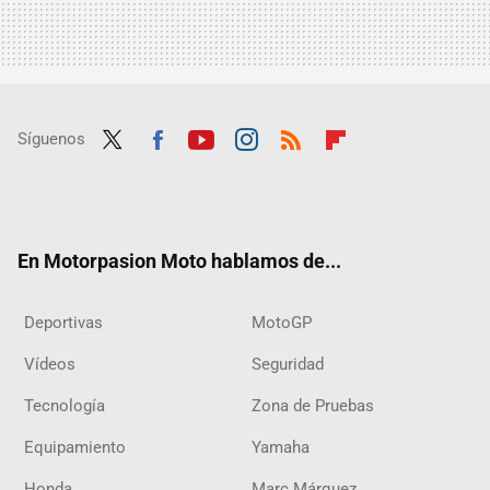
Síguenos
Twit
Fac
Yout
Inst
RSS
Flip
ter
ebo
ube
agra
boar
ok
m
d
En Motorpasion Moto hablamos de...
Deportivas
MotoGP
Vídeos
Seguridad
Tecnología
Zona de Pruebas
Equipamiento
Yamaha
Honda
Marc Márquez