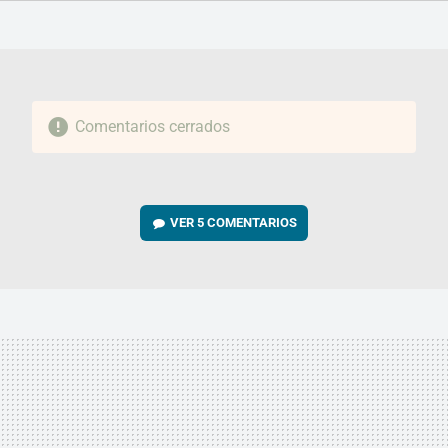
FACEBOOK
TWITTER
FLIPBOARD
E-
WHATSAPP
MAIL
Comentarios cerrados
VER
5 COMENTARIOS