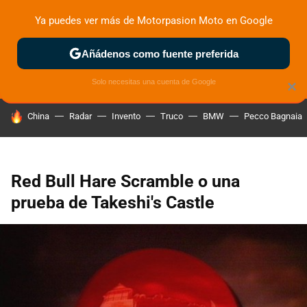
Ya puedes ver más de Motorpasion Moto en Google
ZONA DE PRUEBAS
DEPORTIVAS
MOTOS ELÉCTRICAS
Añádenos como fuente preferida
Solo necesitas una cuenta de Google
×
HOY SE HABLA DE
China
Radar
Invento
Truco
BMW
Pecco Bagnaia
Red Bull Hare Scramble o una
prueba de Takeshi's Castle