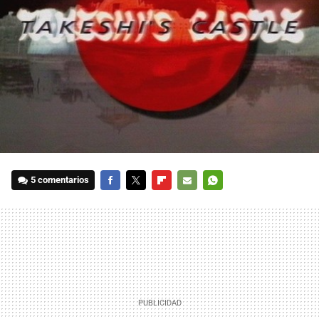
5 comentarios
FACEBOOK
TWITTER
FLIPBOARD
E-
WHATSAPP
MAIL