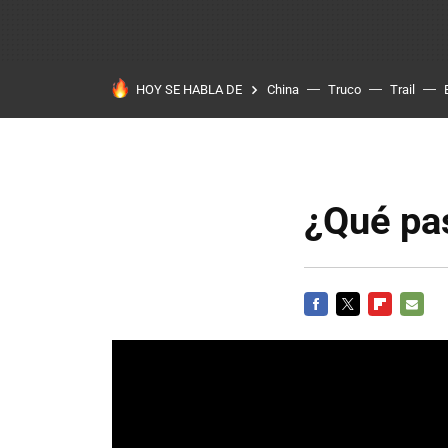
HOY SE HABLA DE
China
Truco
Trail
¿Qué pas
FACEBOOK
TWITTER
FLIPBOARD
E-
MAIL