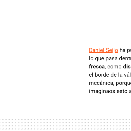
Daniel Seijo
ha p
lo que pasa dent
fresca
, como
dis
el borde de la v
mecánica, porque
imaginaos esto a