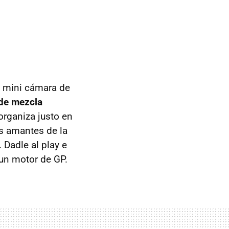
a mini cámara de
 de mezcla
organiza justo en
os amantes de la
 Dadle al play e
 un motor de GP.