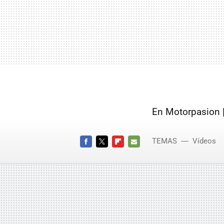
En Motorpasion 
TEMAS
Vídeos
FACEBOOK
TWITTER
FLIPBOARD
E-
MAIL