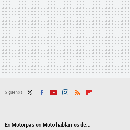
Síguenos
Twit
Fac
Yout
Inst
RSS
Flip
ter
ebo
ube
agra
boar
ok
m
d
En Motorpasion Moto hablamos de...