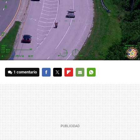
1 comentario
FACEBOOK
TWITTER
FLIPBOARD
E-
WHATSAPP
MAIL