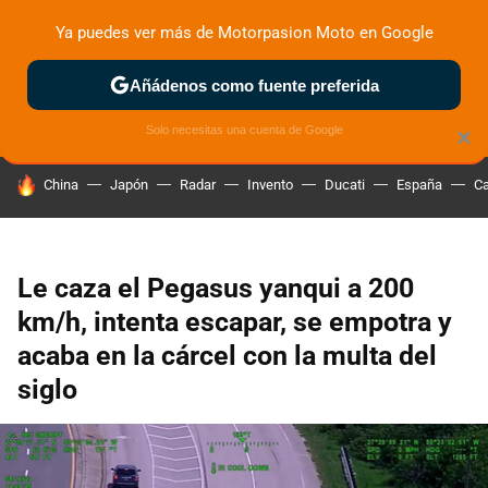
Ya puedes ver más de Motorpasion Moto en Google
ZONA DE PRUEBAS
DEPORTIVAS
MOTOS ELÉCTRICAS
Añádenos como fuente preferida
Solo necesitas una cuenta de Google
×
HOY SE HABLA DE
China
Japón
Radar
Invento
Ducati
España
Ca
Le caza el Pegasus yanqui a 200
km/h, intenta escapar, se empotra y
acaba en la cárcel con la multa del
siglo