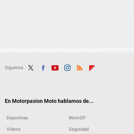
Síguenos
Twit
Fac
Yout
Inst
RSS
Flip
ter
ebo
ube
agra
boar
ok
m
d
En Motorpasion Moto hablamos de...
Deportivas
MotoGP
Vídeos
Seguridad