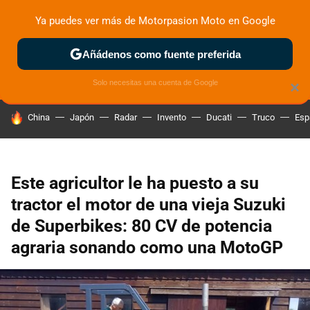
Ya puedes ver más de Motorpasion Moto en Google
ZONA DE PRUEBAS
DEPORTIVAS
MOTOS ELÉCTRICAS
Añádenos como fuente preferida
Solo necesitas una cuenta de Google
×
HOY SE HABLA DE
China
Japón
Radar
Invento
Ducati
Truco
Esp
Este agricultor le ha puesto a su
tractor el motor de una vieja Suzuki
de Superbikes: 80 CV de potencia
agraria sonando como una MotoGP