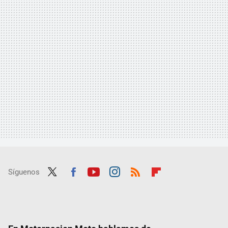
Síguenos
Twit
Fac
Yout
Inst
RSS
Flip
ter
ebo
ube
agra
boar
ok
m
d