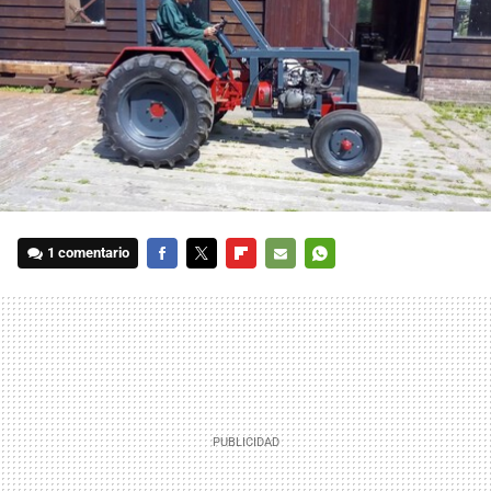
1 comentario
FACEBOOK
TWITTER
FLIPBOARD
E-
WHATSAPP
MAIL