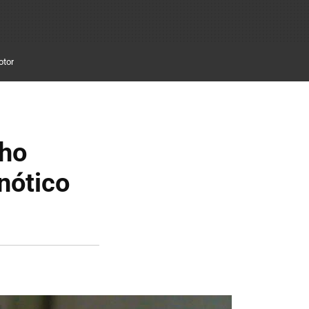
otor
cho
nótico