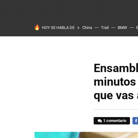
HOY SE HABLA DE
China
Trail
BMW
Ensambl
minutos
que vas 
1 comentario
FA