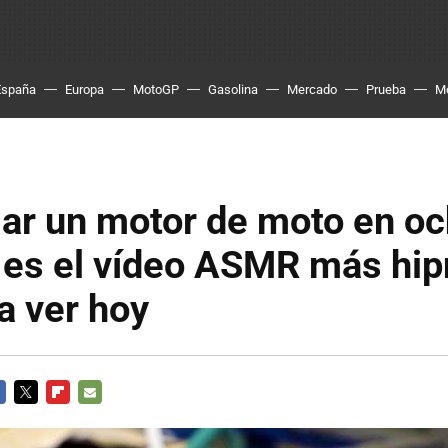
España
Europa
MotoGP
Gasolina
Mercado
Prueba
M
ar un motor de moto en o
 es el vídeo ASMR más hip
a ver hoy
CEBOOK
TWITTER
FLIPBOARD
E-
MAIL