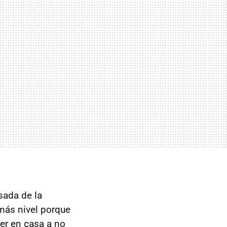
sada de la
más nivel porque
cer en casa a no