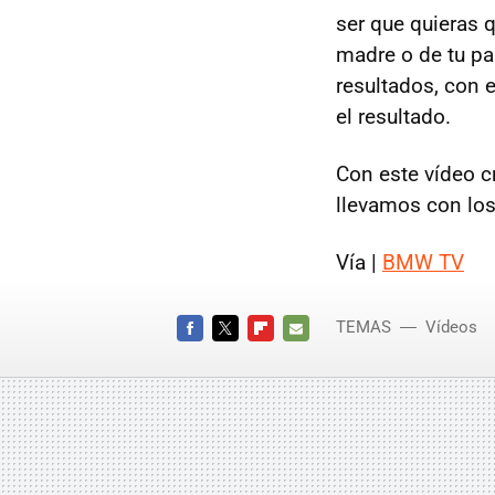
ser que quieras q
madre o de tu par
resultados, con e
el resultado.
Con este vídeo c
llevamos con los
Vía |
BMW
TV
TEMAS
Vídeos
FACEBOOK
TWITTER
FLIPBOARD
E-
MAIL