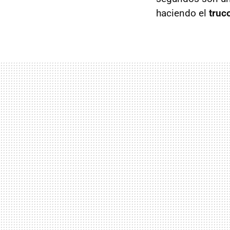
haciendo el
truc