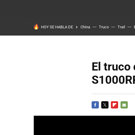
HOY SE HABLA DE
China
Truco
Trail
El truco
S1000R
FACEBOOK
TWITTER
FLIPBOARD
E-
MAIL