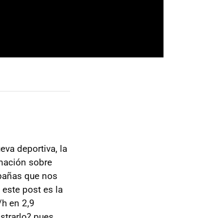
va deportiva, la
mación sobre
mpañas que nos
este post es la
/h en 2,9
strarlo? pues