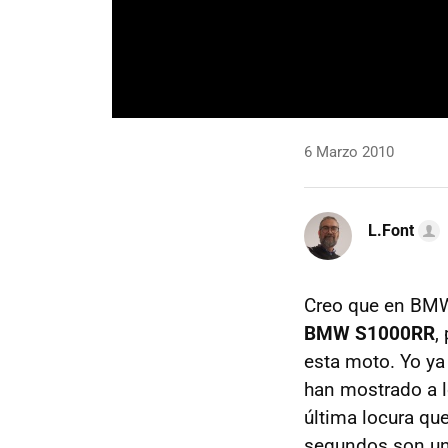
6 Marzo 2010
L.Font
Creo que en
BM
BMW
S1000RR
,
esta moto. Yo ya
han mostrado a l
última locura qu
segundos son una