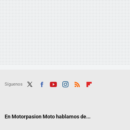
Síguenos
Twit
Fac
Yout
Inst
RSS
Flip
ter
ebo
ube
agra
boar
ok
m
d
En Motorpasion Moto hablamos de...