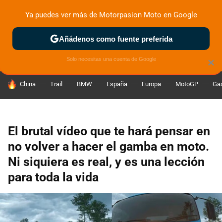
Ya puedes ver más de Motorpasion Moto en Google
ZONA DE PRUEBAS
DEPORTIVAS
MOTOS ELÉCTRICAS
Añádenos como fuente preferida
Solo necesitas una cuenta de Google
×
HOY SE HABLA DE
China
Trail
BMW
España
Europa
MotoGP
Gas
El brutal vídeo que te hará pensar en
no volver a hacer el gamba en moto.
Ni siquiera es real, y es una lección
para toda la vida