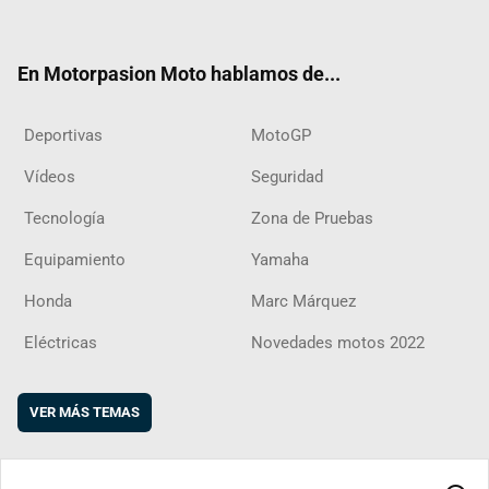
ter
ebo
ube
agra
boar
ok
m
d
En Motorpasion Moto hablamos de...
Deportivas
MotoGP
Vídeos
Seguridad
Tecnología
Zona de Pruebas
Equipamiento
Yamaha
Honda
Marc Márquez
Eléctricas
Novedades motos 2022
VER MÁS TEMAS