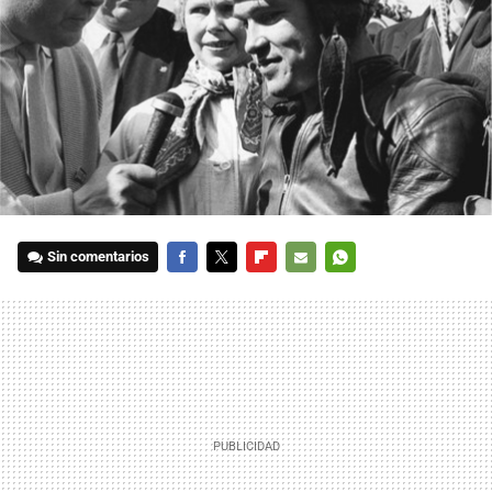
Sin comentarios
FACEBOOK
TWITTER
FLIPBOARD
E-
WHATSAPP
MAIL