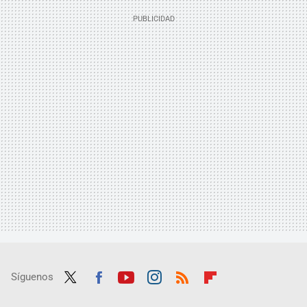
Síguenos
Twit
Fac
Yout
Inst
RSS
Flip