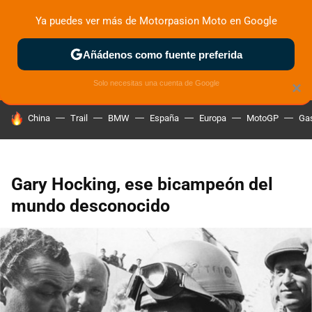
Ya puedes ver más de Motorpasion Moto en Google
ZONA DE PRUEBAS
DEPORTIVAS
MOTOS ELÉCTRICAS
Añádenos como fuente preferida
Solo necesitas una cuenta de Google
×
HOY SE HABLA DE
China
Trail
BMW
España
Europa
MotoGP
Gas
Gary Hocking, ese bicampeón del
mundo desconocido