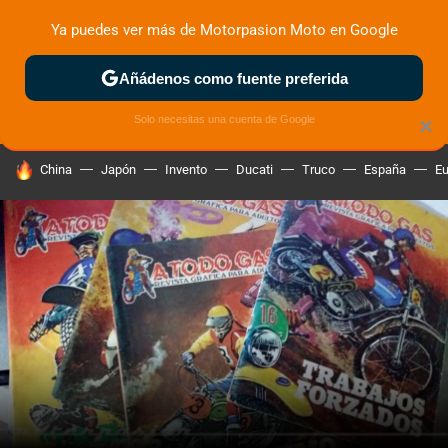
Ya puedes ver más de Motorpasion Moto en Google
ZONA DE PRUEBAS
DEPORTIVAS
MOTOS ELÉCTRICAS
Añádenos como fuente preferida
Solo necesitas una cuenta de Google
×
HOY SE HABLA DE
China
Japón
Invento
Ducati
Truco
España
Eu