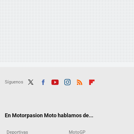
Síguenos
Twit
Fac
Yout
Inst
RSS
Flip
ter
ebo
ube
agra
boar
ok
m
d
En Motorpasion Moto hablamos de...
Deportivas
MotoGP