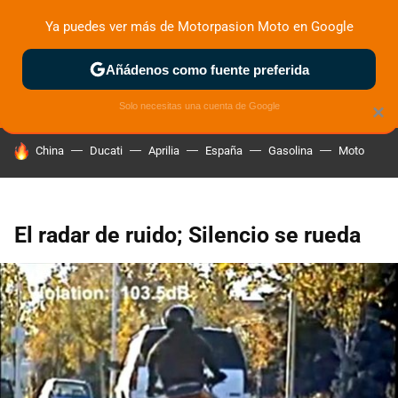
Ya puedes ver más de Motorpasion Moto en Google
ZONA DE PRUEBAS
DEPORTIVAS
MOTOS ELÉCTRICAS
Añádenos como fuente preferida
Solo necesitas una cuenta de Google
×
HOY SE HABLA DE
China
Ducati
Aprilia
España
Gasolina
Moto
El radar de ruido; Silencio se rueda