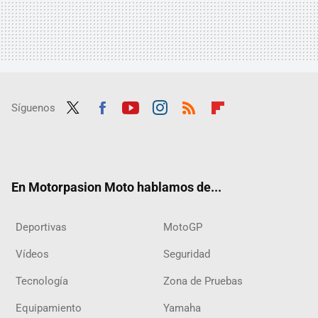
Síguenos
Twit
Fac
Yout
Inst
RSS
Flip
ter
ebo
ube
agra
boar
ok
m
d
En Motorpasion Moto hablamos de...
Deportivas
MotoGP
Vídeos
Seguridad
Tecnología
Zona de Pruebas
Equipamiento
Yamaha