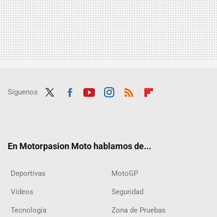
Síguenos
Twit
Fac
Yout
Inst
RSS
Flip
ter
ebo
ube
agra
boar
ok
m
d
En Motorpasion Moto hablamos de...
Deportivas
MotoGP
Vídeos
Seguridad
Tecnología
Zona de Pruebas