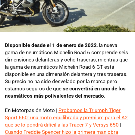
Disponible desde el 1 de enero de 2022
, la nueva
gama de neumáticos Michelin Road 6 comprende seis
dimensiones delanteras y ocho traseras, mientras que
la gama de neumáticos Michelin Road 6 GT está
disponible en una dimensión delantera y tres traseras.
Su precio no ha sido desvelado por la marca pero
estamos seguros de que
se convertirá en uno de los
neumáticos más polivalentes del mercado
.
En Motorpasión Moto |
Probamos la Triumph Tiger
Sport 660: una moto equilibrada y premium para el A2
que se lo pondrá difícil a las Tracer 7 y Versys 650
|
Cuando Freddie Spencer hizo la primera maniobra