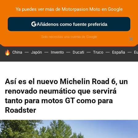
Ya puedes ver más de Motorpasion Moto en Google
ZONA DE PRUEBAS
DEPORTIVAS
MOTOS ELÉCTRICAS
Añádenos como fuente preferida
Solo necesitas una cuenta de Google
×
HOY SE HABLA DE
China
Japón
Invento
Ducati
Truco
España
Eu
Así es el nuevo Michelin Road 6, un
renovado neumático que servirá
tanto para motos GT como para
Roadster