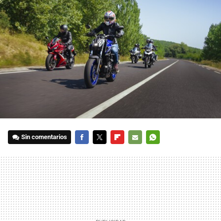
Sin comentarios
FACEBOOK
TWITTER
FLIPBOARD
E-
WHATSAPP
MAIL