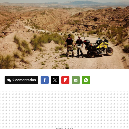
2 comentarios
FACEBOOK
TWITTER
FLIPBOARD
E-
WHATSAPP
MAIL