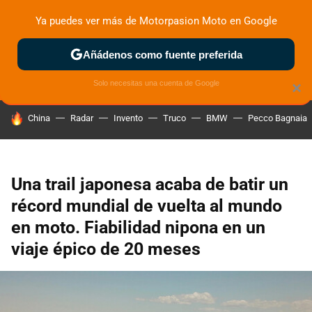
Ya puedes ver más de Motorpasion Moto en Google
ZONA DE PRUEBAS
DEPORTIVAS
MOTOS ELÉCTRICAS
Añádenos como fuente preferida
Solo necesitas una cuenta de Google
×
HOY SE HABLA DE
China
Radar
Invento
Truco
BMW
Pecco Bagnaia
Una trail japonesa acaba de batir un
récord mundial de vuelta al mundo
en moto. Fiabilidad nipona en un
viaje épico de 20 meses