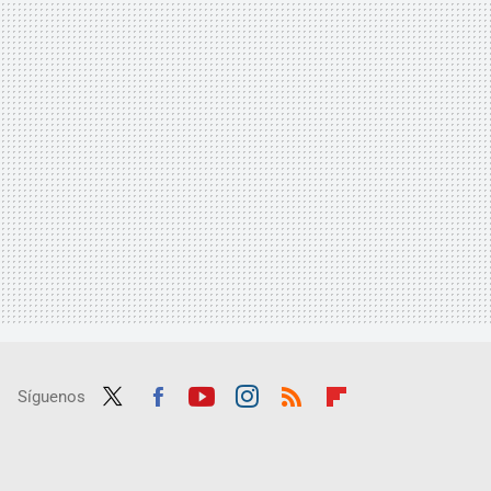
Síguenos
Twit
Fac
Yout
Inst
RSS
Flip
ter
ebo
ube
agra
boar